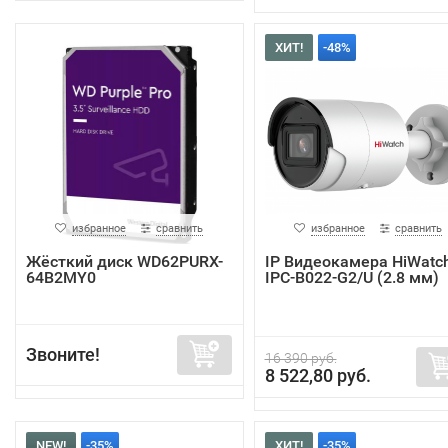
ХИТ!
-48%
избранное
сравнить
избранное
сравнить
Жёсткий диск WD62PURX-
IP Видеокамера HiWatc
64B2MY0
IPC-B022-G2/U (2.8 мм)
Звоните!
16 390 руб.
8 522,80 руб.
NEW!
-35%
ХИТ!
-35%