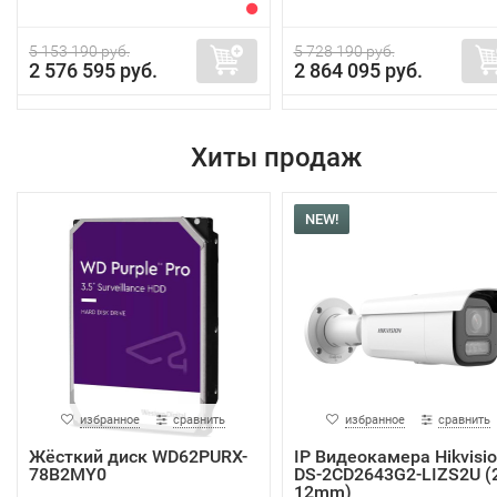
5 153 190 руб.
5 728 190 руб.
2 576 595 руб.
2 864 095 руб.
Хиты продаж
NEW!
избранное
сравнить
избранное
сравнить
Жёсткий диск WD62PURX-
IP Видеокамера Hikvisi
78B2MY0
DS-2CD2643G2-LIZS2U (2
12mm)