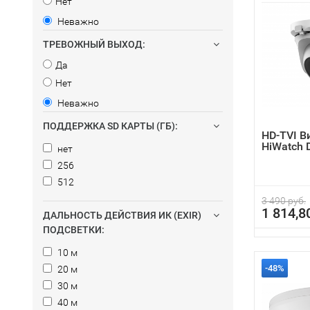
Нет
Неважно
ТРЕВОЖНЫЙ ВЫХОД:
Да
Нет
Неважно
ПОДДЕРЖКА SD КАРТЫ (ГБ):
HD-TVI 
HiWatch 
нет
256
512
3 490 руб.
1 814,8
ДАЛЬНОСТЬ ДЕЙСТВИЯ ИК (EXIR)
ПОДСВЕТКИ:
10 м
-48%
20 м
30 м
40 м