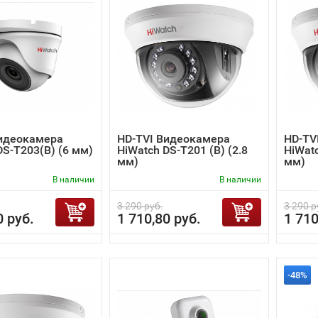
Видеокамера
HD-TVI Видеокамера
HD-TV
DS-T203(B) (6 мм)
HiWatch DS-T201 (B) (2.8
HiWatc
мм)
мм)
В наличии
В наличии
3 290 руб.
3 290 р
0 руб.
1 710,80 руб.
1 710
-48%