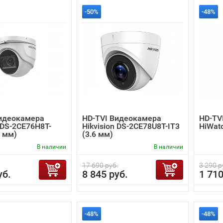
-50%
-48%
Видеокамера
HD-TVI Видеокамера
HD-TV
n DS-2CE76H8T-
Hikvision DS-2CE78U8T-IT3
HiWatc
8 мм)
(3.6 мм)
В наличии
В наличии
17 690 руб.
3 290 р
уб.
8 845 руб.
1 710
-48%
-48%