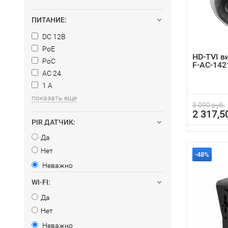
ПИТАНИЕ:
DC 12В
PoE
HD-TVI в
PoC
F-AC-142
AC 24
1 А
показать еще
3 090 руб.
2 317,5
PIR ДАТЧИК:
Да
Нет
-48%
Неважно
WI-FI:
Да
Нет
Неважно