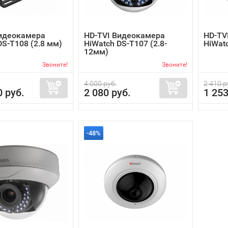
Видеокамера
HD-TVI Видеокамера
HD-TV
DS-T108 (2.8 мм)
HiWatch DS-T107 (2.8-
HiWatc
12мм)
Звоните!
Звоните!
4 000 руб.
2 410 р
0 руб.
2 080 руб.
1 253
-48%