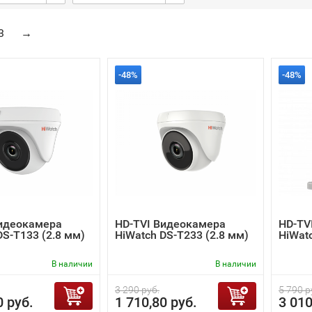
3
→
-48%
-48%
Видеокамера
HD-TVI Видеокамера
HD-TV
DS-T133 (2.8 мм)
HiWatch DS-T233 (2.8 мм)
HiWatc
В наличии
В наличии
3 290 руб.
5 790 р
0 руб.
1 710,80 руб.
3 010