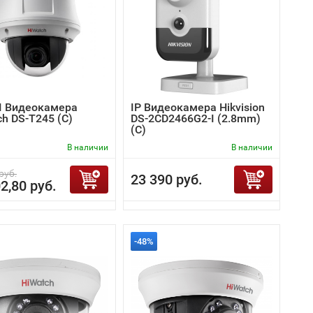
I Видеокамера
IP Видеокамера Hikvision
h DS-T245 (C)
DS-2CD2466G2-I (2.8mm)
(C)
В наличии
В наличии
руб.
23 390 руб.
2,80 руб.
-48%