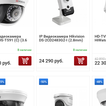
Видеокамера
IP Видеокамера Hikvision
HD-TV
S-T591 (C) (3.6
DS-2CD2483G2-I (2.8mm)
HiWatc
В наличии
В наличии
42 890 
24 290 руб.
0 руб.
22 30
25%
-50%
-48%