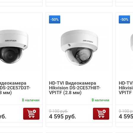
-50%
-50%
Видеокамера
HD-TVI Видеокамера
HD-TV
n DS-2CE57D3T-
Hikvision DS-2CE57H8T-
Hikvis
.8 мм)
VPITF (2.8 мм)
VPITF 
В наличии
В наличии
9 190 руб.
9 190 р
уб.
4 595 руб.
4 595