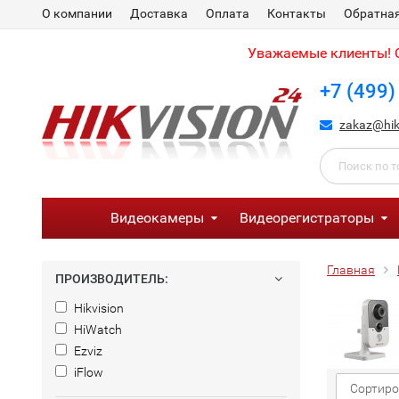
О компании
Доставка
Оплата
Контакты
Обратная
Уважаемые клиенты! С
+7 (499)
zakaz@hik
Видеокамеры
Видеорегистраторы
Главная
ПРОИЗВОДИТЕЛЬ:
Hikvision
HiWatch
Ezviz
iFlow
Сортиро