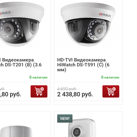
I Видеокамера
HD-TVI Видеокамера
h DS-T201 (B) (3.6
HiWatch DS-T591 (C) (6
мм)
В наличии
В наличии
уб.
4 690 руб.
,80 руб.
2 438,80 руб.
NEW!