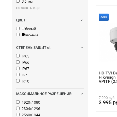
3.6 мм
показать еще
-50%
ЦВЕТ:
белый
черный
СТЕПЕНЬ ЗАЩИТЫ:
IP65
IP66
IP67
HD-TVI 
IK7
Hikvisio
VPITF (2
IK10
МАКСИМАЛЬНОЕ РАЗРЕШЕНИЕ:
7 990 руб.
3 995 р
1920×1080
2304x1296
2560×1944