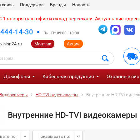
 связь
Поддержка
Бренды
Новости
 1 января наш офис и склад переехали. Актуальные адреса
 444-14-30
Пн—Пт 09:00—18:00
vision24.ru
Монтаж
Акции
Домофоны
Кабельная продукция
Охранные сис
Видеокамеры
HD-TVI видеокамеры
Внутренние HD-TVI виде
Внутренние HD-TVI видеокамеры
вать по:
Показывать по: