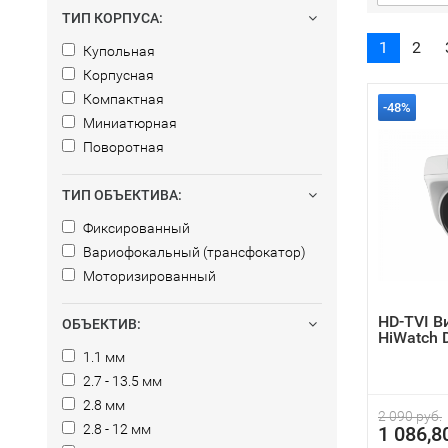
ТИП КОРПУСА:
1
2
Купольная
Корпусная
Компактная
-48%
Миниатюрная
Поворотная
ТИП ОБЪЕКТИВА:
Фиксированный
Вариофокальный (трансфокатор)
Моторизированный
HD-TVI 
ОБЪЕКТИВ:
HiWatch 
1.1 мм
2.7 - 13.5 мм
2.8 мм
2 090 руб.
2.8 - 12 мм
1 086,8