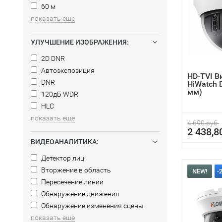
60 м
показать еще
УЛУЧШЕНИЕ ИЗОБРАЖЕНИЯ:
2D DNR
Автоэкспозиция
HD-TVI 
DNR
HiWatch D
мм)
120дБ WDR
HLC
показать еще
4 690 руб.
2 438,8
ВИДЕОАНАЛИТИКА:
Детектор лиц
Вторжение в область
NEW!
-
Пересечение линии
Обнаружение движения
Обнаружение изменения сцены
показать еще