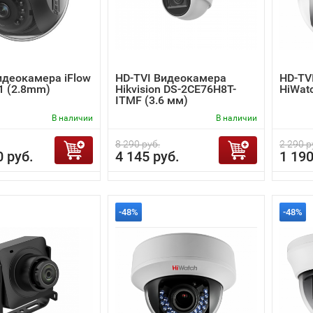
идеокамера iFlow
HD-TVI Видеокамера
HD-TV
1 (2.8mm)
Hikvision DS-2CE76H8T-
HiWatc
ITMF (3.6 мм)
В наличии
В наличии
8 290 руб.
2 290 р
0 руб.
4 145 руб.
1 190
-48%
-48%