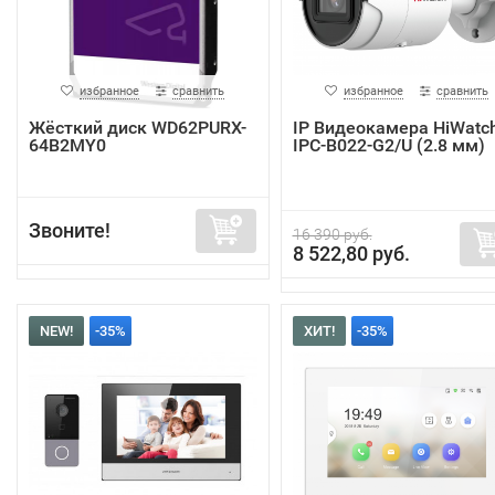
избранное
сравнить
избранное
сравнить
Жёсткий диск WD62PURX-
IP Видеокамера HiWatc
64B2MY0
IPC-B022-G2/U (2.8 мм)
Звоните!
16 390 руб.
8 522,80 руб.
NEW!
-35%
ХИТ!
-35%