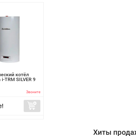
еский котёл
 i-TRM SILVER 9
Звоните
е!
Хиты прода