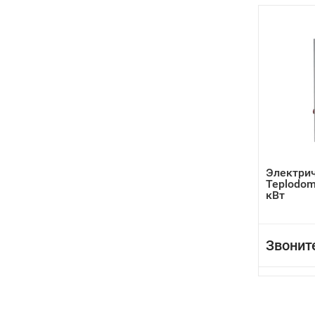
Электрич
Teplodom
кВт
Звонит