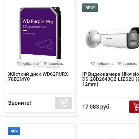
NEW!
избранное
сравнить
избранное
сравнить
Жёсткий диск WD62PURX-
IP Видеокамера Hikvisi
78B2MY0
DS-2CD2643G2-LIZS2U (2
12mm)
Звоните!
17 083 руб.
-48%