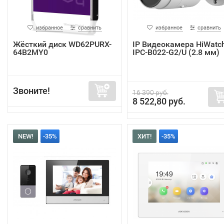
избранное
сравнить
избранное
сравнить
Жёсткий диск WD62PURX-
IP Видеокамера HiWatc
64B2MY0
IPC-B022-G2/U (2.8 мм)
Звоните!
16 390 руб.
8 522,80 руб.
NEW!
-35%
ХИТ!
-35%