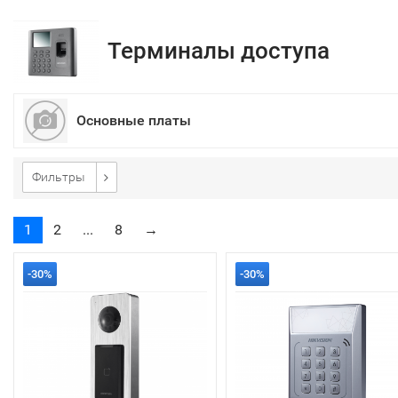
Терминалы доступа
Основные платы
Фильтры
1
2
...
8
→
-30%
-30%