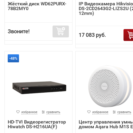
Жёсткий диск WD62PURX-
IP Видеокамера Hikvisi
78B2MY0
DS-2CD2643G2-LIZS2U (2
12mm)
Звоните!
17 083 руб.
-48%
избранное
сравнить
избранное
сравнить
HD-TVI Видеорегистратор
Центр управления умн
Hiwatch DS-H216UA(F)
домом Aqara Hub M1S 