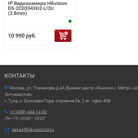
IP Видеокамера Hikvision
DS-2CD2043G2-LI2U
(2.8mm)
10 990 руб.
КОНТАКТЫ
Москва, ул. Плеханова д.4А (Бизнес-центр «Юникон»). Метро «
Энтузиастов»
г. Тула, с. Осиновая Гора, строение 3а, 2 эт., офис 436
+7 (499) 444-14-30
Пн—Пт 09:00—18:00
zakaz@hikvision24.ru