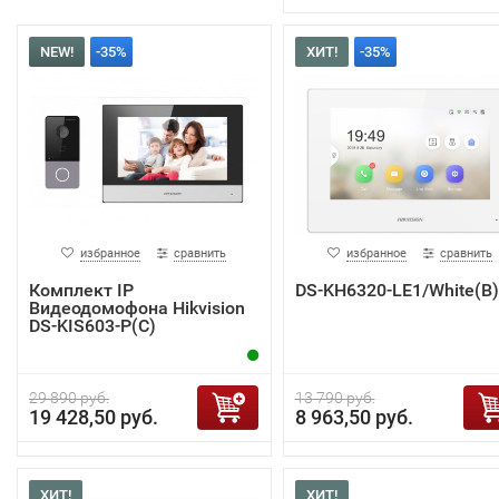
NEW!
-35%
ХИТ!
-35%
избранное
сравнить
избранное
сравнить
Комплект IP
DS-KH6320-LE1/White(B)
Видеодомофона Hikvision
DS-KIS603-P(C)
29 890 руб.
13 790 руб.
19 428,50 руб.
8 963,50 руб.
ХИТ!
ХИТ!