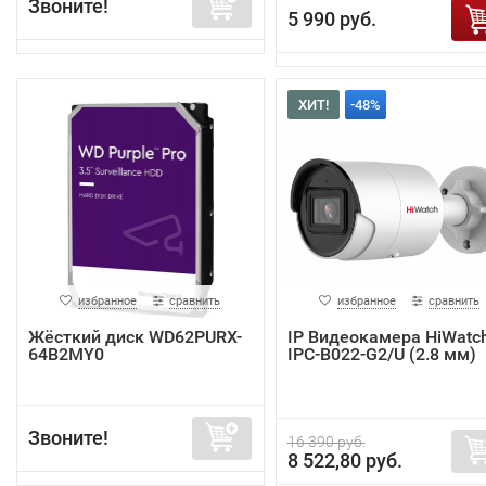
Звоните!
5 990 руб.
ХИТ!
-48%
избранное
сравнить
избранное
сравнить
Жёсткий диск WD62PURX-
IP Видеокамера HiWatc
64B2MY0
IPC-B022-G2/U (2.8 мм)
Звоните!
16 390 руб.
8 522,80 руб.