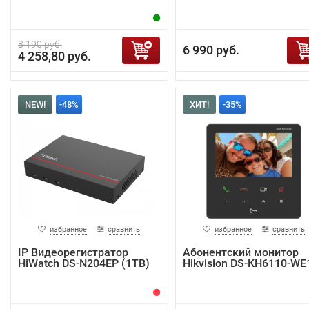
8 190 руб.
6 990 руб.
4 258,80 руб.
NEW!
-48%
ХИТ!
-35%
избранное
сравнить
избранное
сравнить
IP Видеорегистратор
Абонентский монитор
HiWatch DS-N204EP (1TB)
Hikvision DS-KH6110-WE