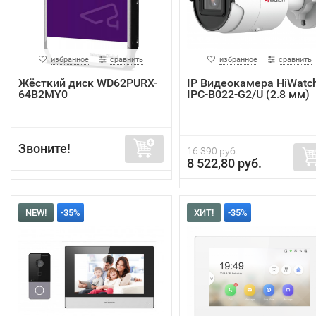
избранное
сравнить
избранное
сравнить
Жёсткий диск WD62PURX-
IP Видеокамера HiWatc
64B2MY0
IPC-B022-G2/U (2.8 мм)
Звоните!
16 390 руб.
8 522,80 руб.
NEW!
-35%
ХИТ!
-35%