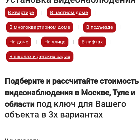
В квартире
|
В частном доме
|
В многоквартирном доме
|
В подъезде
|
На даче
|
На улице
|
В лифтах
|
В школах и детских садах
Подберите и рассчитайте стоимость
видеонаблюдения в Москве, Туле и
под ключ для Вашего
области
объекта в 3х вариантах