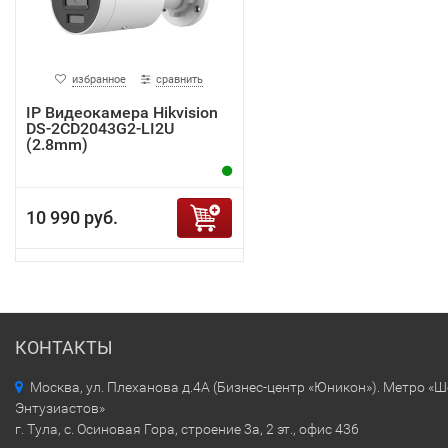
избранное
сравнить
IP Видеокамера Hikvision
DS-2CD2043G2-LI2U
(2.8mm)
10 990 руб.
КОНТАКТЫ
Москва, ул. Плеханова д.4А (Бизнес-центр «Юникон»). Метро «
Энтузиастов»
г. Тула, с. Осиновая Гора, строение 3а, 2 эт., офис 436