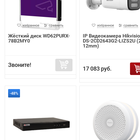
избранное
сравнить
избранное
сравнить
Жёсткий диск WD62PURX-
IP Видеокамера Hikvisi
78B2MY0
DS-2CD2643G2-LIZS2U (2
12mm)
Звоните!
17 083 руб.
-48%