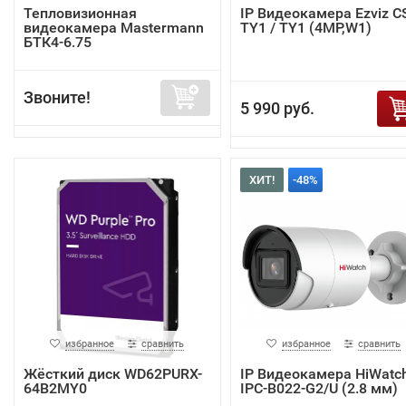
Тепловизионная
IP Видеокамера Ezviz C
видеокамера Mastermann
TY1 / TY1 (4MP,W1)
БТК4-6.75
Звоните!
5 990 руб.
ХИТ!
-48%
избранное
сравнить
избранное
сравнить
Жёсткий диск WD62PURX-
IP Видеокамера HiWatc
64B2MY0
IPC-B022-G2/U (2.8 мм)