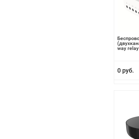
Беспрово
(двухкан
way relay
0 руб.