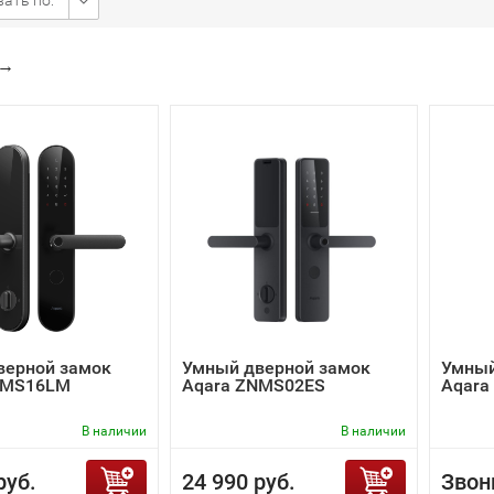
ать по:
→
верной замок
Умный дверной замок
Умный
NMS16LM
Aqara ZNMS02ES
Aqara
В наличии
В наличии
руб.
24 990 руб.
Звон