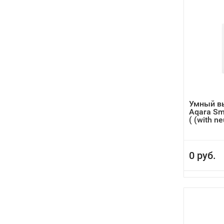
Умный в
Aqara Sma
( (with neu
0 руб.