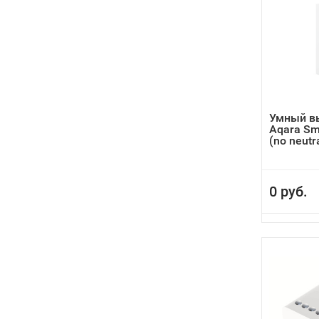
Умный в
Aqara Sma
(no neutral
0 руб.