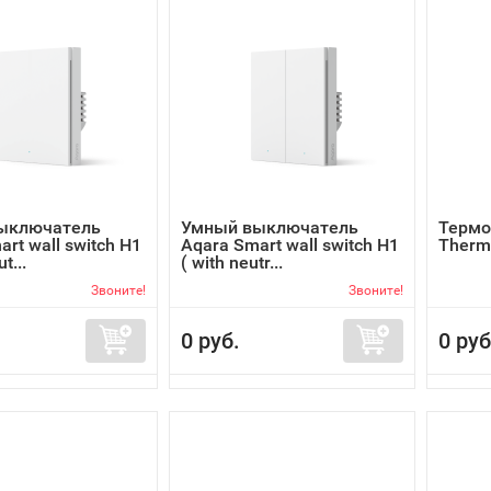
ыключатель
Умный выключатель
Термо
rt wall switch H1
Aqara Smart wall switch H1
Therm
t...
( with neutr...
Звоните!
Звоните!
0 руб.
0 руб