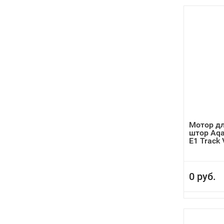
Мотор д
штор Aqar
E1 Track V
0 руб.