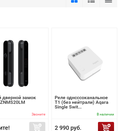
 дверной замок
Реле однсссоканальное
 ZNMS20LM
T1 (без нейтрали) Aqara
Single Swit...
Звоните
В наличии
ите!
2 990 руб.