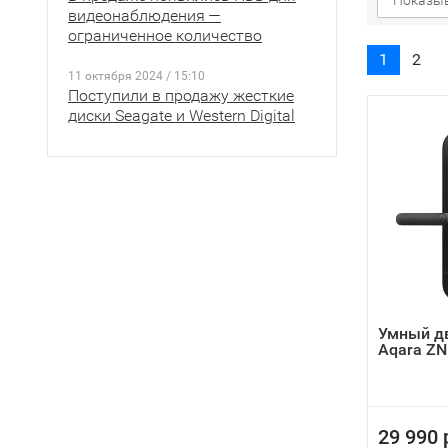
Показыв
видеонаблюдения —
ограниченное количество
1
2
11 октября 2024 / 15:10
Поступили в продажу жесткие
диски Seagate и Western Digital
Умный д
Aqara Z
29 990 