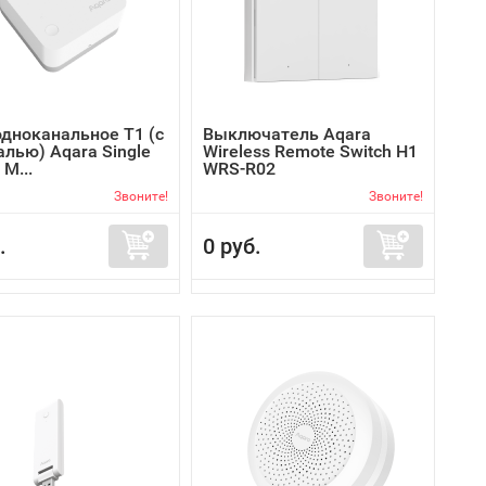
одноканальное T1 (с
Выключатель Aqara
алью) Aqara Single
Wireless Remote Switch H1
 M...
WRS-R02
Звоните!
Звоните!
.
0 руб.