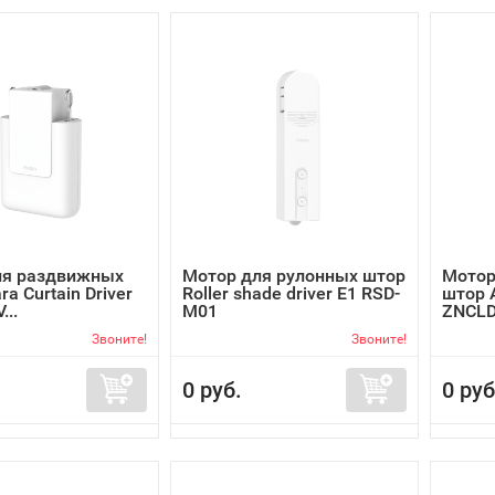
ля раздвижных
Мотор для рулонных штор
Мотор
a Curtain Driver
Roller shade driver E1 RSD-
штор A
...
M01
ZNCL
Звоните!
Звоните!
0 руб.
0 руб