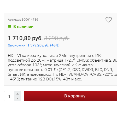
Артикул:
300614786
В наличии
1 710,80 руб.
3 290 руб.
Экономия:
1 579,20 руб.
(
48%
)
HD-TVI камера купольная 2Мп внутренняя с ИК-
подсветкой до 20м; матрица 1/2.7" CMOS; объектив 2.8
угол обзора 103°; механический ИК-фильтр;
чувствительность 0.01 Лк@F1.2; OSD, DWDR, BLC, DNR;
Smart ИК; видеовыход: 1 х HD-TVI/AHD/CVI/CVBS; -20°С 
+45°С; питание 12В DC±15%, 4Вт макс.
В корзину