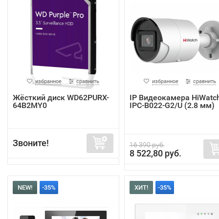
избранное
сравнить
избранное
сравнить
Жёсткий диск WD62PURX-
IP Видеокамера HiWatc
64B2MY0
IPC-B022-G2/U (2.8 мм)
Звоните!
16 390 руб.
8 522,80 руб.
NEW!
-35%
ХИТ!
-35%