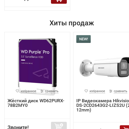
Хиты продаж
NEW!
избранное
сравнить
избранное
сравнить
Жёсткий диск WD62PURX-
IP Видеокамера Hikvisi
78B2MY0
DS-2CD2643G2-LIZS2U (2
12mm)
Звоните!