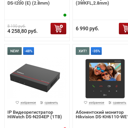
DS-I200 (E) (2.8mm)
(3WKFL,2.8mm)
8 190 руб.
6 990 руб.
4 258,80 руб.
NEW!
-48%
ХИТ!
-35%
избранное
сравнить
избранное
сравнить
IP Видеорегистратор
Абонентский монитор
HiWatch DS-N204EP (1TB)
Hikvision DS-KH6110-WE