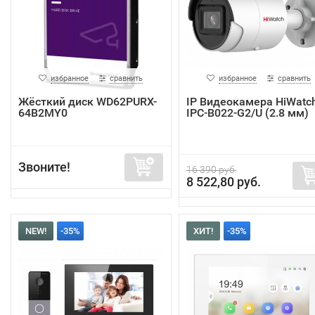
избранное
сравнить
избранное
сравнить
Жёсткий диск WD62PURX-
IP Видеокамера HiWatc
64B2MY0
IPC-B022-G2/U (2.8 мм)
Звоните!
16 390 руб.
8 522,80 руб.
NEW!
-35%
ХИТ!
-35%