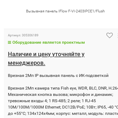
Вызывная панель IFlow F-VI-2403IPCE1/Flush
Артикул:
305306189
Оборудование является проектным
Наличие и цену уточняйте у
менеджеров.
Врезная 2Мп IP вызывная панель с ИК-подсветкой
Врезная 2Мп камера типа Fish eye, WDR, BLC, DNR, H.26
Механическая кнопка вызова; микрофон и динамик;
тревожные входы 4; 1 RS-485; 2 реле; 1 RJ-45
10M/100M/1000M Ethernet; DC12В/PoE; 10Вт; IP65, -40 °
до +55°C; 134x124x4мм; корпус: металл, модуль: пласт