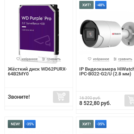
ХИТ!
-48%
избранное
сравнить
избранное
сравнить
Жёсткий диск WD62PURX-
IP Видеокамера HiWatc
64B2MY0
IPC-B022-G2/U (2.8 мм)
Звоните!
16 390 руб.
8 522,80 руб.
NEW!
-35%
ХИТ!
-35%