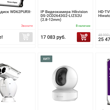
 диск WD62PURX-
IP Видеокамера Hikvision
HD-TV
DS-2CD2643G2-LIZS2U
Hiwat
(2.8-12mm)
Звоните
В наличии
48 990 
е!
17 083 руб.
25 47
ХИТ!