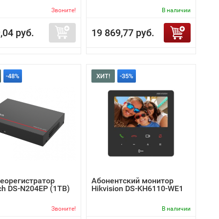
Звоните!
В наличии
,04 руб.
19 869,77 руб.
-48%
ХИТ!
-35%
деорегистратор
Абонентский монитор
ch DS-N204EP (1TB)
Hikvision DS-KH6110-WE1
Звоните!
В наличии