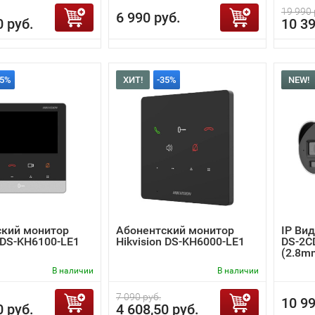
19 990 
6 990 руб.
0 руб.
10 39
35%
ХИТ!
-35%
NEW!
ский монитор
Абонентский монитор
IP Вид
n DS-KH6100-LE1
Hikvision DS-KH6000-LE1
DS-2C
(2.8m
В наличии
В наличии
7 090 руб.
10 99
0 руб.
4 608,50 руб.