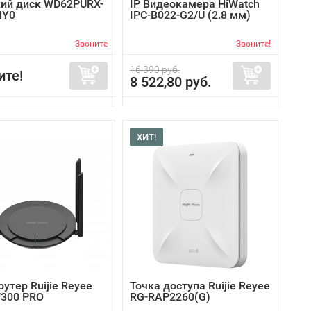
ий диск WD62PURX-
IP Видеокамера HiWatch
MY0
IPC-B022-G2/U (2.8 мм)
Звоните
Звоните!
16 390 руб.
ите!
8 522,80 руб.
ХИТ!
роутер Ruijie Reyee
Точка доступа Ruijie Reyee
300 PRO
RG-RAP2260(G)