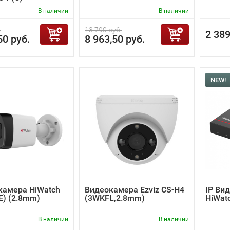
В наличии
В наличии
.
13 790 руб.
2 389
50 руб.
8 963,50 руб.
NEW!
камера HiWatch
Видеокамера Ezviz CS-H4
IP Ви
(E) (2.8mm)
(3WKFL,2.8mm)
HiWat
В наличии
В наличии