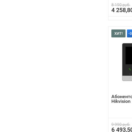
8 190 руб.
4 258,8
ХИТ!
-
Абонент
Hikvisio
9 990 руб.
6 493,5