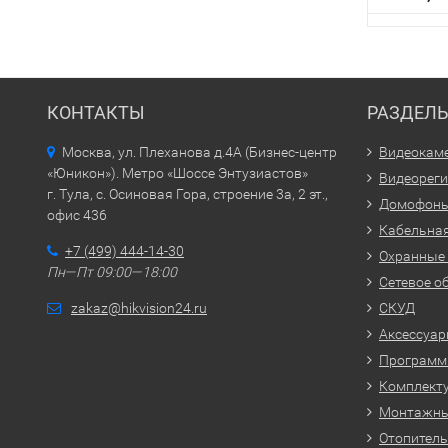
КОНТАКТЫ
РАЗДЕЛ
Москва, ул. Плеханова д.4А (Бизнес-центр
Видеокам
«Юникон»). Метро «Шоссе Энтузиастов»
Видеорег
г. Тула, с. Осиновая Гора, строение 3а, 2 эт.,
Домофон
офис 436
Кабельная
+7 (499) 444-14-30
Охранные
Пн—Пт 09:00—18:00
Сетевое о
zakaz@hikvision24.ru
СКУД
Аксессуа
Программн
Комплекту
Монтажн
Отопитель