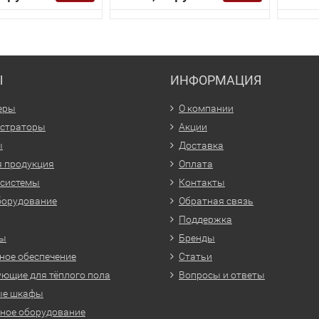
Ы
ИНФОРМАЦИЯ
еры
О компании
истраторы
Акции
ы
Доставка
 продукция
Оплата
 системы
Контакты
борудование
Обратная связь
Поддержка
ры
Бренды
ое обеспечение
Статьи
ющие для тёплого пола
Вопросы и ответы
ые шкафы
ное оборудование