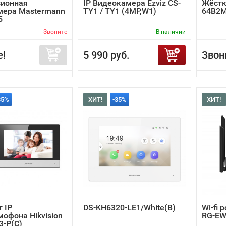
зионная
IP Видеокамера Ezviz CS-
Жёстк
мера Mastermann
TY1 / TY1 (4MP,W1)
64B2
5
Звоните
В наличии
е!
5 990 руб.
Звон
35%
ХИТ!
-35%
ХИТ!
 IP
DS-KH6320-LE1/White(B)
Wi-fi 
офона Hikvision
RG-EW
3-P(C)