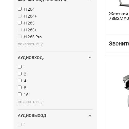
H.264
Жёсткий
H.264+
78B2MY0
H.265
H.265+
H.265 Pro
Звонит
показать еще
АУДИОВХОД:
1
2
4
8
16
показать еще
АУДИОВЫХОД:
1