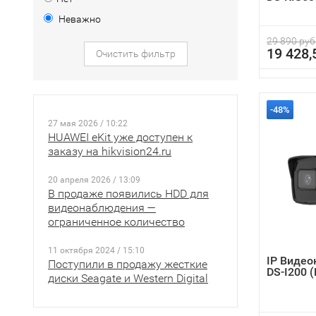
Неважно
29 890 руб
19 428,
Очистить фильтр
-48%
27 мая 2026 / 10:22
HUAWEI eKit уже доступен к
заказу на hikvision24.ru
20 апреля 2026 / 13:09
В продаже появились HDD для
видеонаблюдения —
ограниченное количество
11 октября 2024 / 15:10
IP Видео
Поступили в продажу жесткие
DS-I200 
диски Seagate и Western Digital