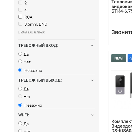
Теплови
2
видеока
4
БТК4-6.7
RCA
3.5mm, BNC
Звонит
показать еще
ТРЕВОЖНЫЙ ВХОД:
Да
NEW!
-
Нет
Неважно
ТРЕВОЖНЫЙ ВЫХОД:
Да
Нет
Неважно
WI-FI:
Комплект
Да
Видеодом
DS-KIS60
Нет