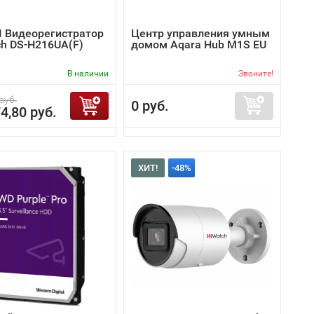
I Видеорегистратор
Центр управления умным
ch DS-H216UA(F)
домом Aqara Hub M1S EU
В наличии
Звоните!
руб.
0 руб.
4,80 руб.
ХИТ!
-48%