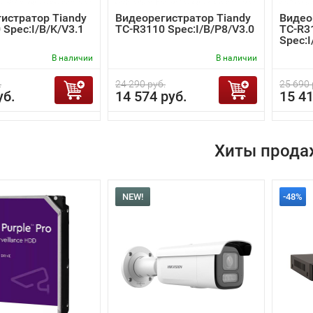
истратор Tiandy
Видеорегистратор Tiandy
Видео
 Spec:I/B/K/V3.1
TC-R3110 Spec:I/B/P8/V3.0
TC-R3
Spec:I
В наличии
В наличии
.
24 290 руб.
25 690 
уб.
14 574 руб.
15 41
Хиты прода
NEW!
-48%