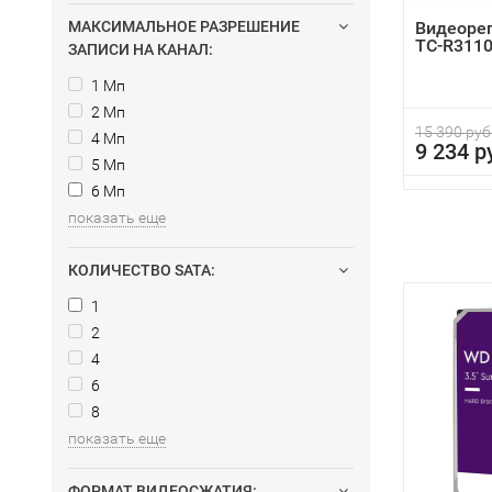
МАКСИМАЛЬНОЕ РАЗРЕШЕНИЕ
Видеорег
TC-R3110
ЗАПИСИ НА КАНАЛ:
1 Мп
2 Мп
15 390 руб
4 Мп
9 234 р
5 Мп
6 Мп
показать еще
КОЛИЧЕСТВО SATA:
1
2
4
6
8
показать еще
ФОРМАТ ВИДЕОСЖАТИЯ: