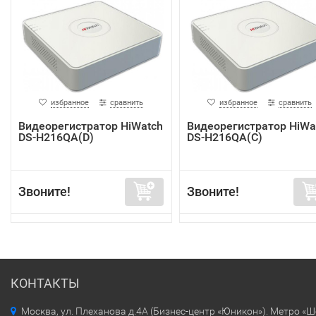
избранное
сравнить
избранное
сравнить
Видеорегистратор HiWatch
Видеорегистратор HiWa
DS-H216QA(D)
DS-H216QA(C)
Звоните!
Звоните!
КОНТАКТЫ
Москва, ул. Плеханова д.4А (Бизнес-центр «Юникон»). Метро «