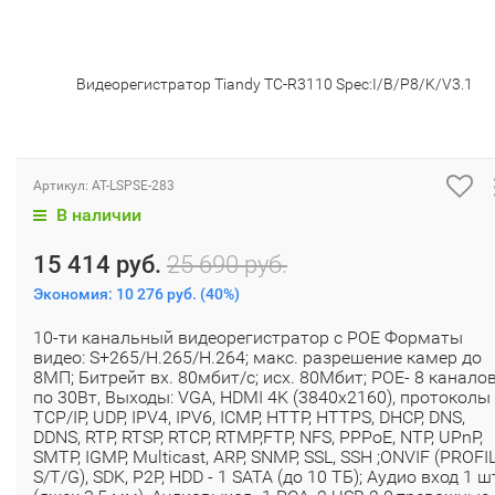
Видеорегистратор Tiandy TC-R3110 Spec:I/B/P8/K/V3.1
Артикул:
AT-LSPSE-283
В наличии
15 414 руб.
25 690 руб.
Экономия:
10 276 руб.
(
40%
)
10-ти канальный видеорегистратор с POE Форматы
видео: S+265/H.265/H.264; макс. разрешение камер до
8МП; Битрейт вх. 80мбит/с; исх. 80Мбит; POE- 8 канало
по 30Вт, Выходы: VGA, HDMI 4K (3840x2160), протоколы
TCP/IP, UDP, IPV4, IPV6, ICMP, HTTP, HTTPS, DHCP, DNS,
DDNS, RTP, RTSP, RTCP, RTMP,FTP, NFS, PPPoE, NTP, UPnP,
SMTP, IGMP, Multicast, ARP, SNMP, SSL, SSH ;ONVIF (PROFI
S/T/G), SDK, P2P, HDD - 1 SATA (до 10 ТБ); Аудио вход 1 ш