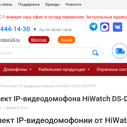
 связь
Поддержка
Бренды
Новости
 1 января наш офис и склад переехали. Актуальные адреса
 444-14-30
Пн—Пт 09:00—18:00
vision24.ru
Монтаж
Акции
Домофоны
Кабельная продукция
Охранные сис
Комплект IP-видеодомофона HiWatch DS-D100IKWF
ект IP-видеодомофона HiWatch DS-
р
7 декабря 2020
ект IP-видеодомофонии от HiWatc