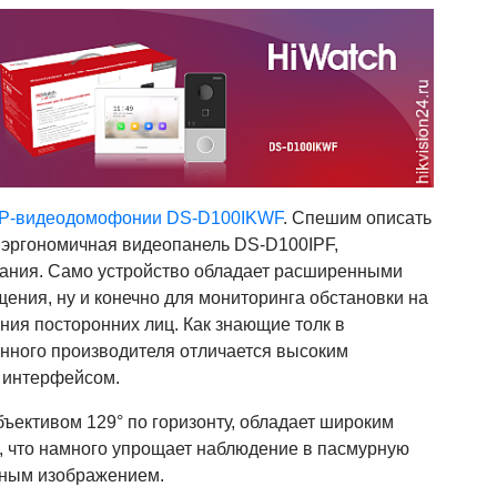
IP-видеодомофонии DS-D100IKWF
. Спешим описать
я эргономичная видеопанель DS-D100IPF,
тания. Само устройство обладает расширенными
ения, ну и конечно для мониторинга обстановки на
ия посторонних лиц. Как знающие толк в
анного производителя отличается высоким
 интерфейсом.
ъективом 129° по горизонту, обладает широким
 что намного упрощает наблюдение в пасмурную
анным изображением.