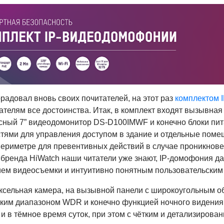
радовал вновь своих почитателей, на этот раз
комплектом 
ателям все достоинства. Итак, в комплект входят вызывна
сный 7” видеодомонитор DS-D100IMWF и конечно блоки пи
тями для управления доступом в здание и отдельные помещ
ериметре для превентивных действий в случае проникновен
 бренда HiWatch наши читатели уже знают, IP-домофония д
ем видеосъемки и интуитивно понятным пользовательским
иксельная камера, на вызывной панели с широкоугольным об
ким диапазоном WDR и конечно функцией ночного видения,
к и в тёмное время суток, при этом с чётким и детализиров