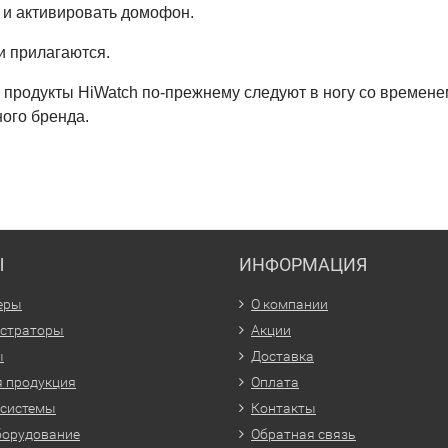
 и активировать домофон.
и прилагаются.
о продукты HiWatch по-прежнему следуют в ногу со времен
ого бренда.
Ы
ИНФОРМАЦИЯ
еры
О компании
истраторы
Акции
ы
Доставка
 продукция
Оплата
 системы
Контакты
борудование
Обратная связь