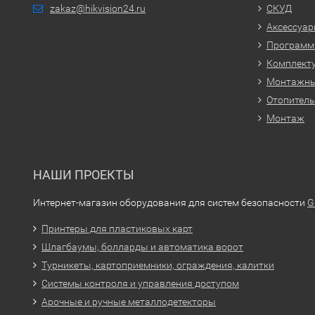
zakaz@hikvision24.ru
СКУД
Аксессуа
Программн
Комплекту
Монтажн
Отопитель
Монтаж
НАШИ ПРОЕКТЫ
Интернет-магазин оборудования для систем безопасности
G
Принтеры для пластиковых карт
Шлагбаумы, болларды и автоматика ворот
Турникеты, картоприемники, ограждения, калитки
Системы контроля и управления доступом
Арочные и ручные металлодетекторы