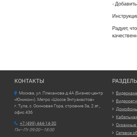
- Добавить
Инструкци
Радует, чт
качественн
КОНТАКТЫ
РАЗДЕЛ
Москва, ул. Плеханова д.4А (Бизнес-центр
Видеокам
«Юникон»). Метро «Шоссе Энтузиастов»
Видеорег
г. Тула, с. Осиновая Гора, строение 3а, 2 эт.,
Домофон
офис 436
Кабельная
+7 (499) 444-14-30
Охранные
Пн—Пт 09:00—18:00
Сетевое о