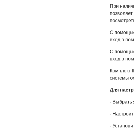
При налич
позволяет 
посмотреть
С помощью
вход в по
С помощью
вход в по
Комплект 
системы о
Для наст
- Выбрать
- Настроит
- Установи