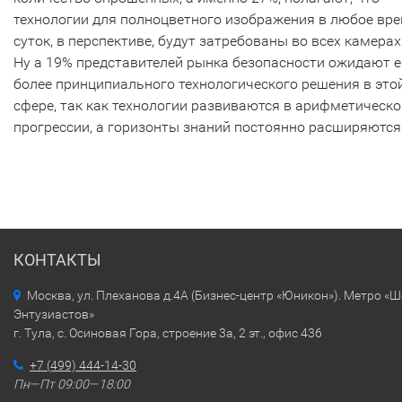
технологии для полноцветного изображения в любое вр
суток, в перспективе, будут затребованы во всех камерах
Ну а 19% представителей рынка безопасности ожидают 
более принципиального технологического решения в это
сфере, так как технологии развиваются в арифметическо
прогрессии, а горизонты знаний постоянно расширяются
КОНТАКТЫ
Москва, ул. Плеханова д.4А (Бизнес-центр «Юникон»). Метро «
Энтузиастов»
г. Тула, с. Осиновая Гора, строение 3а, 2 эт., офис 436
+7 (499) 444-14-30
Пн—Пт 09:00—18:00