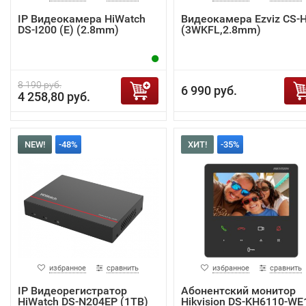
IP Видеокамера HiWatch
Видеокамера Ezviz CS-
DS-I200 (E) (2.8mm)
(3WKFL,2.8mm)
8 190 руб.
6 990 руб.
4 258,80 руб.
NEW!
-48%
ХИТ!
-35%
избранное
сравнить
избранное
сравнить
IP Видеорегистратор
Абонентский монитор
HiWatch DS-N204EP (1TB)
Hikvision DS-KH6110-WE