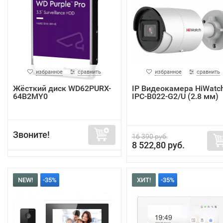
избранное
сравнить
избранное
сравнить
Жёсткий диск WD62PURX-
IP Видеокамера HiWatc
64B2MY0
IPC-B022-G2/U (2.8 мм)
Звоните!
16 390 руб.
8 522,80 руб.
NEW!
-35%
ХИТ!
-35%