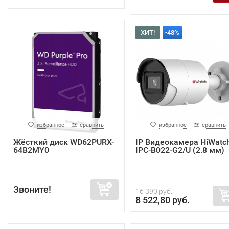
ХИТ!
-48%
избранное
сравнить
избранное
сравнить
Жёсткий диск WD62PURX-
IP Видеокамера HiWatc
64B2MY0
IPC-B022-G2/U (2.8 мм)
Звоните!
16 390 руб.
8 522,80 руб.