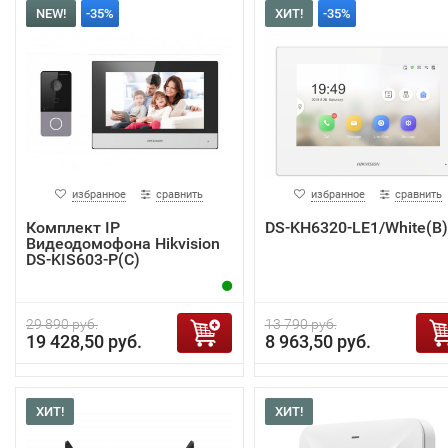
NEW!
-35%
ХИТ!
-35%
избранное
сравнить
избранное
сравнить
Комплект IP
DS-KH6320-LE1/White(B)
Видеодомофона Hikvision
DS-KIS603-P(C)
29 890 руб.
13 790 руб.
19 428,50 руб.
8 963,50 руб.
ХИТ!
ХИТ!