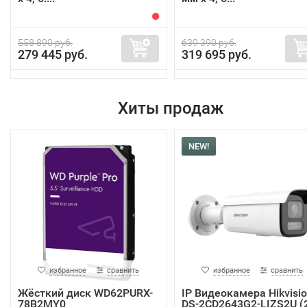
558 890 руб.
639 390 руб.
279 445 руб.
319 695 руб.
Хиты продаж
NEW!
избранное
сравнить
избранное
сравнить
Жёсткий диск WD62PURX-
IP Видеокамера Hikvisi
78B2MY0
DS-2CD2643G2-LIZS2U (2