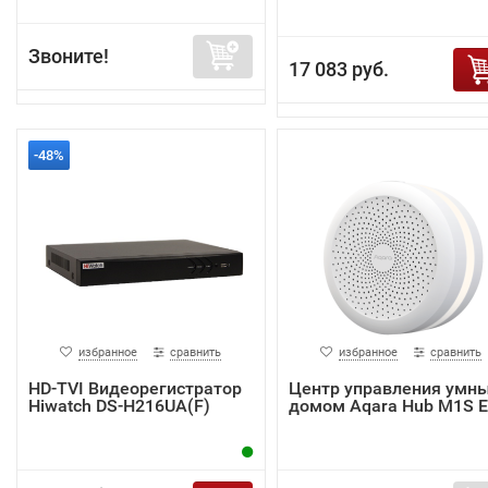
Звоните!
17 083 руб.
-48%
избранное
сравнить
избранное
сравнить
HD-TVI Видеорегистратор
Центр управления умн
Hiwatch DS-H216UA(F)
домом Aqara Hub M1S 