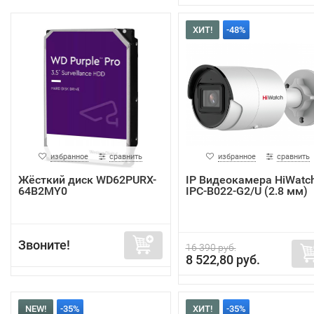
ХИТ!
-48%
избранное
сравнить
избранное
сравнить
Жёсткий диск WD62PURX-
IP Видеокамера HiWatc
64B2MY0
IPC-B022-G2/U (2.8 мм)
Звоните!
16 390 руб.
8 522,80 руб.
NEW!
-35%
ХИТ!
-35%