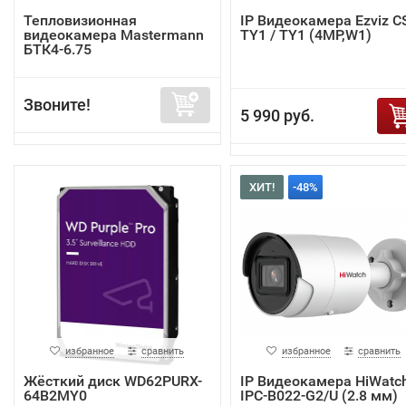
Тепловизионная
IP Видеокамера Ezviz C
видеокамера Mastermann
TY1 / TY1 (4MP,W1)
БТК4-6.75
Звоните!
5 990 руб.
ХИТ!
-48%
избранное
сравнить
избранное
сравнить
Жёсткий диск WD62PURX-
IP Видеокамера HiWatc
64B2MY0
IPC-B022-G2/U (2.8 мм)