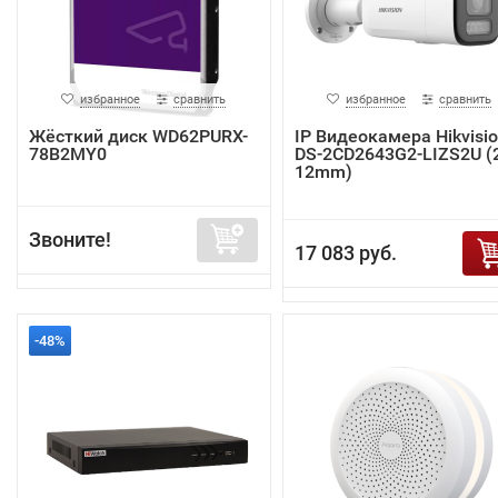
избранное
сравнить
избранное
сравнить
Жёсткий диск WD62PURX-
IP Видеокамера Hikvisi
78B2MY0
DS-2CD2643G2-LIZS2U (2
12mm)
Звоните!
17 083 руб.
-48%