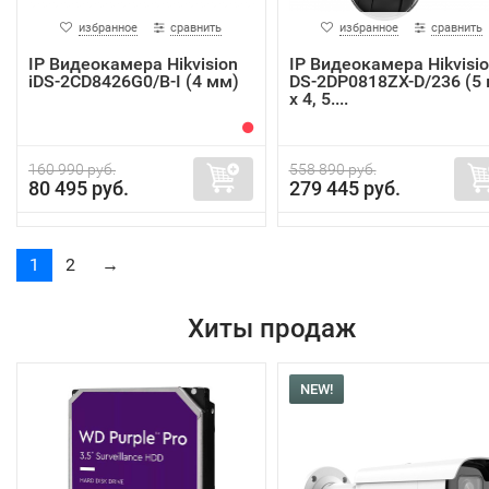
избранное
сравнить
избранное
сравнить
IP Видеокамера Hikvision
IP Видеокамера Hikvisi
iDS-2CD8426G0/B-I (4 мм)
DS-2DP0818ZX-D/236 (5
x 4, 5....
160 990 руб.
558 890 руб.
80 495 руб.
279 445 руб.
1
2
→
Хиты продаж
NEW!