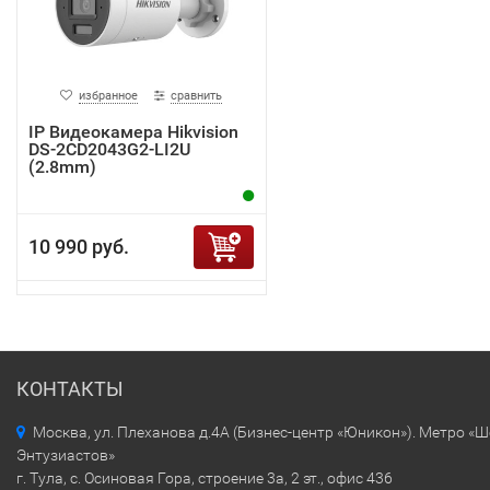
избранное
сравнить
IP Видеокамера Hikvision
DS-2CD2043G2-LI2U
(2.8mm)
10 990 руб.
КОНТАКТЫ
Москва, ул. Плеханова д.4А (Бизнес-центр «Юникон»). Метро «
Энтузиастов»
г. Тула, с. Осиновая Гора, строение 3а, 2 эт., офис 436