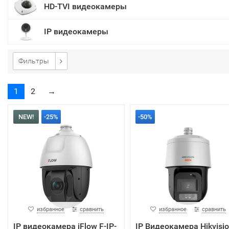
HD-TVI видеокамеры
IP видеокамеры
Фильтры
1
2
→
NEW!
-25%
-50%
избранное
сравнить
избранное
сравнить
IP видеокамера iFlow F-IP-
IP Видеокамера Hikvisi