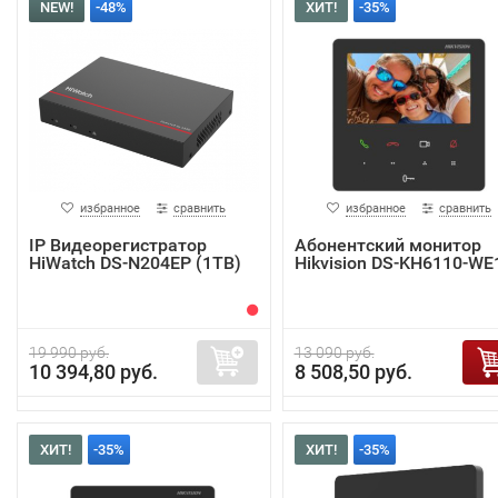
NEW!
-48%
ХИТ!
-35%
избранное
сравнить
избранное
сравнить
IP Видеорегистратор
Абонентский монитор
HiWatch DS-N204EP (1TB)
Hikvision DS-KH6110-WE
19 990 руб.
13 090 руб.
10 394,80 руб.
8 508,50 руб.
ХИТ!
-35%
ХИТ!
-35%