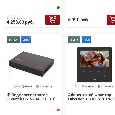
8 190 руб.
6 990 руб.
4 258,80 руб.
NEW!
-48%
ХИТ!
-35%
избранное
сравнить
избранное
сравнить
IP Видеорегистратор
Абонентский монитор
HiWatch DS-N204EP (1TB)
Hikvision DS-KH6110-WE