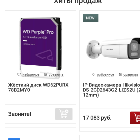
Хиты продаж
NEW!
избранное
сравнить
избранное
сравнить
Жёсткий диск WD62PURX-
IP Видеокамера Hikvisi
78B2MY0
DS-2CD2643G2-LIZS2U (2
12mm)
Звоните!
17 083 руб.