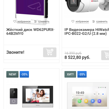
избранное
сравнить
избранное
сравнить
Жёсткий диск WD62PURX-
IP Видеокамера HiWatc
64B2MY0
IPC-B022-G2/U (2.8 мм)
Звоните!
16 390 руб.
8 522,80 руб.
NEW!
-35%
ХИТ!
-35%