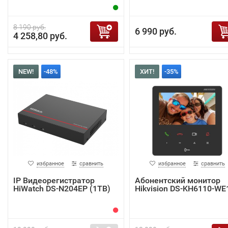
8 190 руб.
6 990 руб.
4 258,80 руб.
NEW!
-48%
ХИТ!
-35%
избранное
сравнить
избранное
сравнить
IP Видеорегистратор
Абонентский монитор
HiWatch DS-N204EP (1TB)
Hikvision DS-KH6110-WE