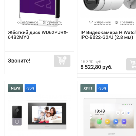
избранное
сравнить
избранное
сравнить
Жёсткий диск WD62PURX-
IP Видеокамера HiWatc
64B2MY0
IPC-B022-G2/U (2.8 мм)
Звоните!
16 390 руб.
8 522,80 руб.
NEW!
-35%
ХИТ!
-35%