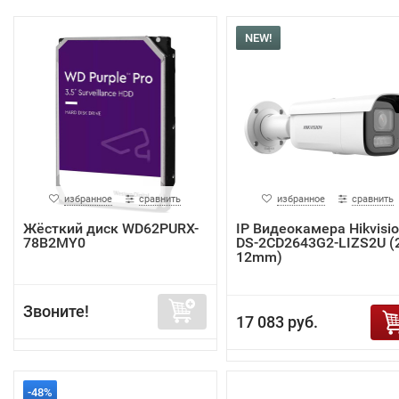
NEW!
избранное
сравнить
избранное
сравнить
Жёсткий диск WD62PURX-
IP Видеокамера Hikvisi
78B2MY0
DS-2CD2643G2-LIZS2U (2
12mm)
Звоните!
17 083 руб.
-48%