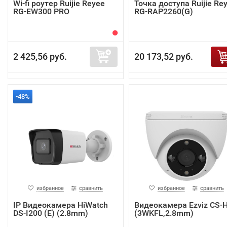
Wi-fi роутер Ruijie Reyee
Точка доступа Ruijie Re
RG-EW300 PRO
RG-RAP2260(G)
2 425,56 руб.
20 173,52 руб.
-48%
избранное
сравнить
избранное
сравнить
IP Видеокамера HiWatch
Видеокамера Ezviz CS-
DS-I200 (E) (2.8mm)
(3WKFL,2.8mm)