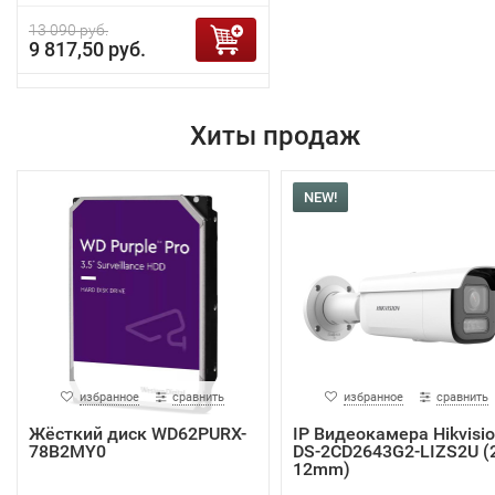
13 090 руб.
9 817,50 руб.
Хиты продаж
NEW!
избранное
сравнить
избранное
сравнить
Жёсткий диск WD62PURX-
IP Видеокамера Hikvisi
78B2MY0
DS-2CD2643G2-LIZS2U (2
12mm)