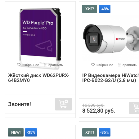
ХИТ!
-48%
избранное
сравнить
избранное
сравнить
Жёсткий диск WD62PURX-
IP Видеокамера HiWatc
64B2MY0
IPC-B022-G2/U (2.8 мм)
Звоните!
16 390 руб.
8 522,80 руб.
NEW!
-35%
ХИТ!
-35%