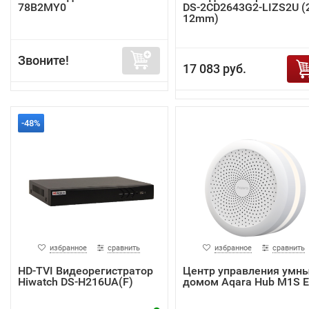
78B2MY0
DS-2CD2643G2-LIZS2U (2
12mm)
Звоните!
17 083 руб.
-48%
избранное
сравнить
избранное
сравнить
HD-TVI Видеорегистратор
Центр управления умн
Hiwatch DS-H216UA(F)
домом Aqara Hub M1S 