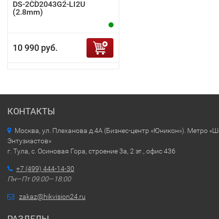
DS-2CD2043G2-LI2U
(2.8mm)
10 990 руб.
КОНТАКТЫ
Москва, ул. Плеханова д.4А (Бизнес-центр «Юникон»). Метро «
Энтузиастов»
г. Тула, с. Осиновая Гора, строение 3а, 2 эт., офис 436
+7 (499) 444-14-30
Пн—Пт 09:00—18:00
zakaz@hikvision24.ru
РАЗДЕЛЫ