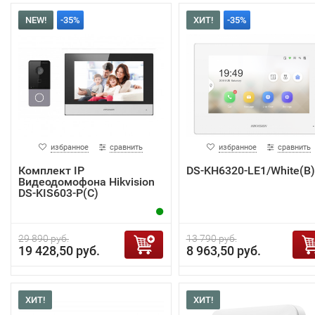
NEW!
-35%
ХИТ!
-35%
избранное
сравнить
избранное
сравнить
Комплект IP
DS-KH6320-LE1/White(B)
Видеодомофона Hikvision
DS-KIS603-P(C)
29 890 руб.
13 790 руб.
19 428,50 руб.
8 963,50 руб.
ХИТ!
ХИТ!