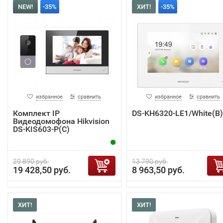
NEW!
-35%
ХИТ!
-35%
избранное
сравнить
избранное
сравнить
Комплект IP
DS-KH6320-LE1/White(B)
Видеодомофона Hikvision
DS-KIS603-P(C)
29 890 руб.
13 790 руб.
19 428,50 руб.
8 963,50 руб.
ХИТ!
ХИТ!