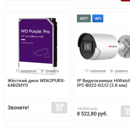
ХИТ!
-48%
избранное
сравнить
избранное
сравнить
Жёсткий диск WD62PURX-
IP Видеокамера HiWatc
64B2MY0
IPC-B022-G2/U (2.8 мм)
Звоните!
16 390 руб.
8 522,80 руб.