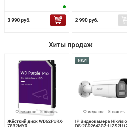
3 990 руб.
2 990 руб.
Хиты продаж
NEW!
избранное
сравнить
избранное
сравнить
Жёсткий диск WD62PURX-
IP Видеокамера Hikvisi
78B2MY0
DS-2CD2643G2-LIZS2U (2