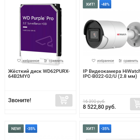
ХИТ!
-48%
избранное
сравнить
избранное
сравнить
Жёсткий диск WD62PURX-
IP Видеокамера HiWatc
64B2MY0
IPC-B022-G2/U (2.8 мм)
Звоните!
16 390 руб.
8 522,80 руб.
NEW!
-35%
ХИТ!
-35%