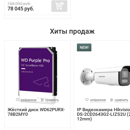
156 090 руб.
78 045 руб.
Хиты продаж
NEW!
избранное
сравнить
избранное
сравнить
Жёсткий диск WD62PURX-
IP Видеокамера Hikvisi
78B2MY0
DS-2CD2643G2-LIZS2U (2
12mm)