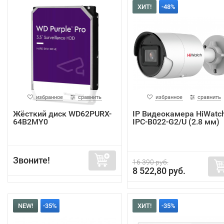
ХИТ!
-48%
избранное
сравнить
избранное
сравнить
Жёсткий диск WD62PURX-
IP Видеокамера HiWatc
64B2MY0
IPC-B022-G2/U (2.8 мм)
Звоните!
16 390 руб.
8 522,80 руб.
NEW!
-35%
ХИТ!
-35%