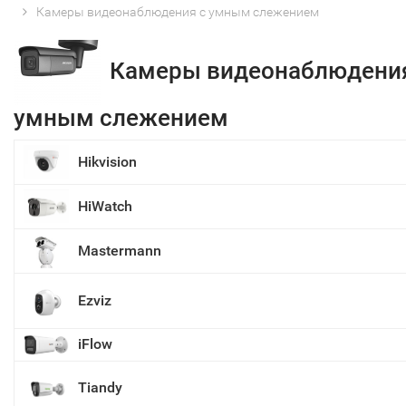
Камеры видеонаблюдения с умным слежением
Камеры видеонаблюдения
умным слежением
Hikvision
HiWatch
Mastermann
Ezviz
iFlow
Tiandy