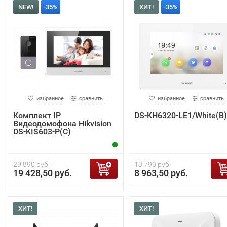
NEW!
-35%
ХИТ!
-35%
избранное
сравнить
избранное
сравнить
Комплект IP
DS-KH6320-LE1/White(B)
Видеодомофона Hikvision
DS-KIS603-P(C)
29 890 руб.
13 790 руб.
19 428,50 руб.
8 963,50 руб.
ХИТ!
ХИТ!