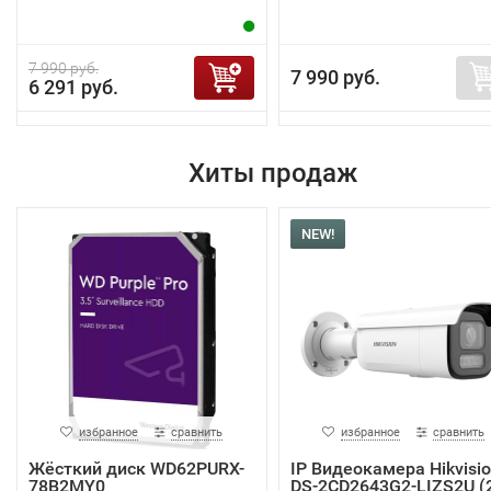
7 990 руб.
7 990 руб.
6 291 руб.
Хиты продаж
NEW!
избранное
сравнить
избранное
сравнить
Жёсткий диск WD62PURX-
IP Видеокамера Hikvisi
78B2MY0
DS-2CD2643G2-LIZS2U (2