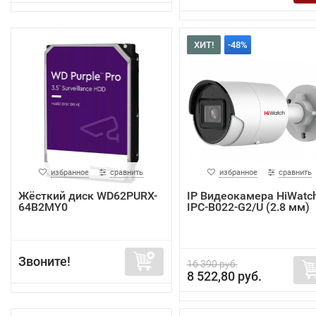
ХИТ!
-48%
избранное
сравнить
избранное
сравнить
Жёсткий диск WD62PURX-
IP Видеокамера HiWatc
64B2MY0
IPC-B022-G2/U (2.8 мм)
Звоните!
16 390 руб.
8 522,80 руб.