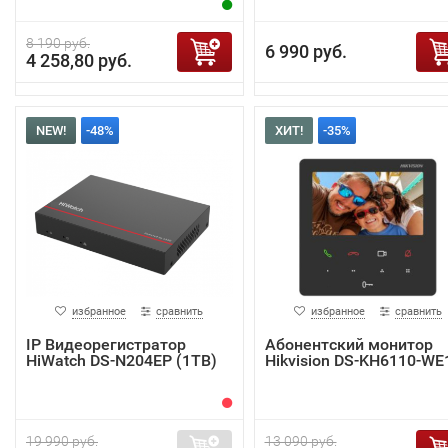
8 190 руб.
6 990 руб.
4 258,80 руб.
NEW!
-48%
ХИТ!
-35%
избранное
сравнить
избранное
сравнить
IP Видеорегистратор
Абонентский монитор
HiWatch DS-N204EP (1TB)
Hikvision DS-KH6110-WE
19 990 руб.
13 090 руб.