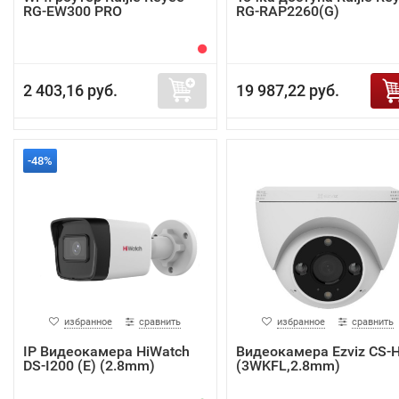
RG-EW300 PRO
RG-RAP2260(G)
2 403,16 руб.
19 987,22 руб.
-48%
избранное
сравнить
избранное
сравнить
IP Видеокамера HiWatch
Видеокамера Ezviz CS-
DS-I200 (E) (2.8mm)
(3WKFL,2.8mm)