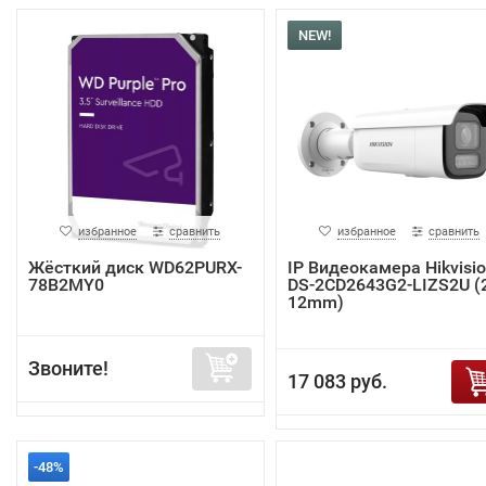
NEW!
избранное
сравнить
избранное
сравнить
Жёсткий диск WD62PURX-
IP Видеокамера Hikvisi
78B2MY0
DS-2CD2643G2-LIZS2U (2
12mm)
Звоните!
17 083 руб.
-48%