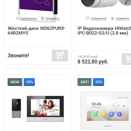
избранное
сравнить
избранное
сравнить
Жёсткий диск WD62PURX-
IP Видеокамера HiWatc
64B2MY0
IPC-B022-G2/U (2.8 мм)
Звоните!
16 390 руб.
8 522,80 руб.
NEW!
-35%
ХИТ!
-35%