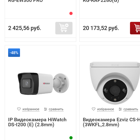
RG-EW300 PRO
RG-RAP2260(G)
2 425,56 руб.
20 173,52 руб.
-48%
избранное
сравнить
избранное
сравнить
IP Видеокамера HiWatch
Видеокамера Ezviz CS-
DS-I200 (E) (2.8mm)
(3WKFL,2.8mm)