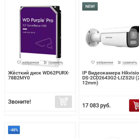
NEW!
избранное
сравнить
избранное
сравнить
Жёсткий диск WD62PURX-
IP Видеокамера Hikvisi
78B2MY0
DS-2CD2643G2-LIZS2U (2
12mm)
Звоните!
17 083 руб.
-48%