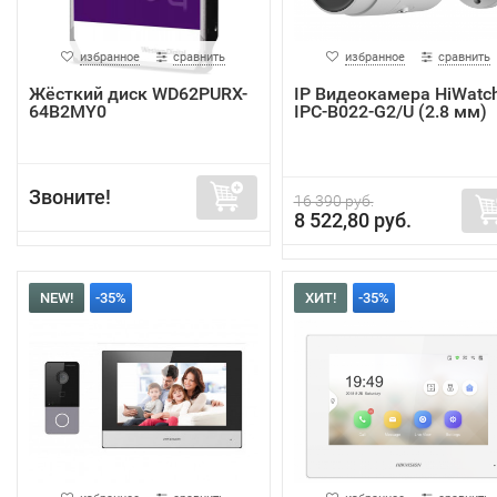
избранное
сравнить
избранное
сравнить
Жёсткий диск WD62PURX-
IP Видеокамера HiWatc
64B2MY0
IPC-B022-G2/U (2.8 мм)
Звоните!
16 390 руб.
8 522,80 руб.
NEW!
-35%
ХИТ!
-35%