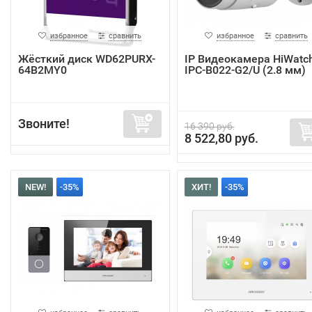
избранное
сравнить
избранное
сравнить
Жёсткий диск WD62PURX-
IP Видеокамера HiWatc
64B2MY0
IPC-B022-G2/U (2.8 мм)
Звоните!
16 390 руб.
8 522,80 руб.
NEW!
-35%
ХИТ!
-35%