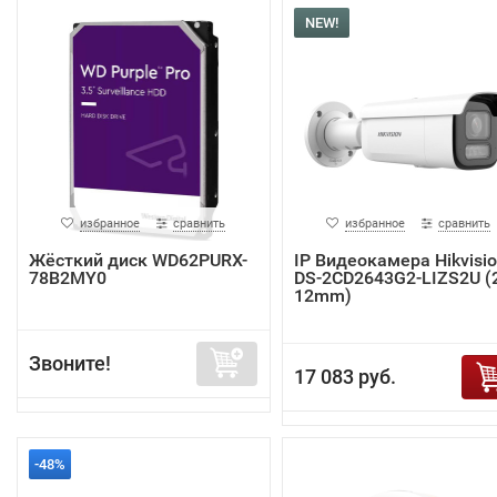
NEW!
избранное
сравнить
избранное
сравнить
Жёсткий диск WD62PURX-
IP Видеокамера Hikvisi
78B2MY0
DS-2CD2643G2-LIZS2U (2
12mm)
Звоните!
17 083 руб.
-48%