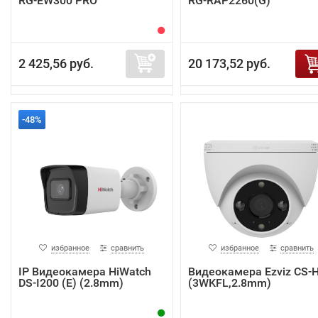
RG-EW300 PRO
RG-RAP2260(G)
2 425,56 руб.
20 173,52 руб.
-48%
избранное
сравнить
избранное
сравнить
IP Видеокамера HiWatch
Видеокамера Ezviz CS-
DS-I200 (E) (2.8mm)
(3WKFL,2.8mm)