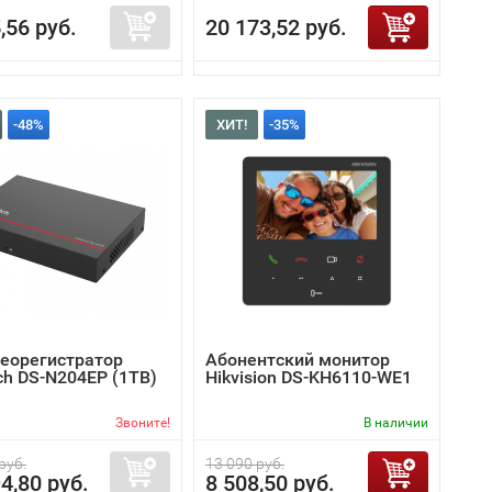
,56 руб.
20 173,52 руб.
-48%
ХИТ!
-35%
деорегистратор
Абонентский монитор
ch DS-N204EP (1TB)
Hikvision DS-KH6110-WE1
Звоните!
В наличии
руб.
13 090 руб.
4,80 руб.
8 508,50 руб.