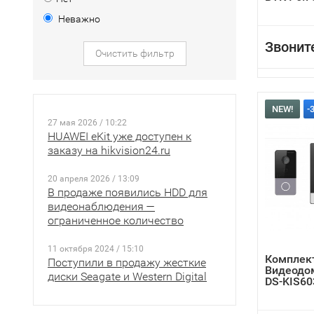
Неважно
Звонит
Очистить фильтр
NEW!
-
27 мая 2026 / 10:22
HUAWEI eKit уже доступен к
заказу на hikvision24.ru
20 апреля 2026 / 13:09
В продаже появились HDD для
видеонаблюдения —
ограниченное количество
11 октября 2024 / 15:10
Комплект
Поступили в продажу жесткие
Видеодом
диски Seagate и Western Digital
DS-KIS60