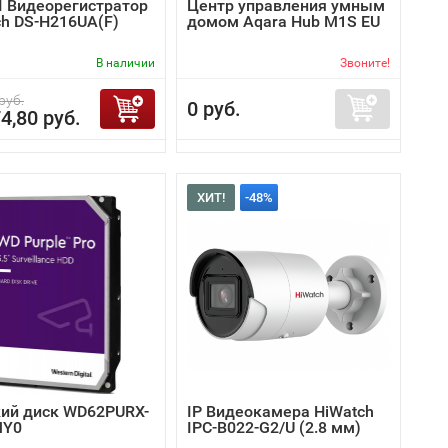
I Видеорегистратор
Центр управления умным
ch DS-H216UA(F)
домом Aqara Hub M1S EU
В наличии
Звоните!
руб.
0 руб.
4,80 руб.
ХИТ!
-48%
ий диск WD62PURX-
IP Видеокамера HiWatch
MY0
IPC-B022-G2/U (2.8 мм)