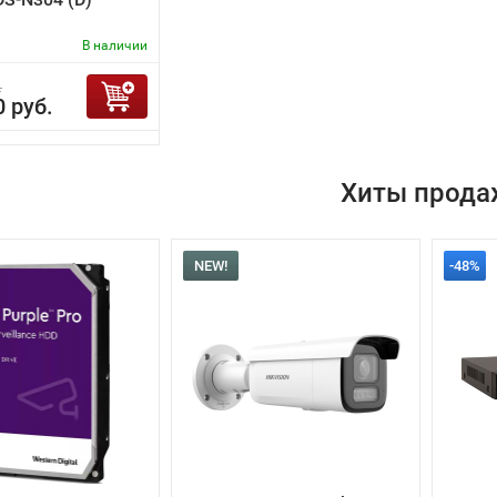
В наличии
.
0 руб.
Хиты прода
NEW!
-48%