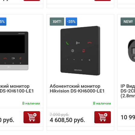
35%
ХИТ!
-35%
NEW!
ский монитор
Абонентский монитор
IP Вид
n DS-KH6100-LE1
Hikvision DS-KH6000-LE1
DS-2C
(2.8m
В наличии
В наличии
7 090 руб.
10 99
0 руб.
4 608,50 руб.