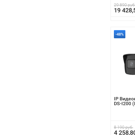
29 890 руб
19 428,
-48%
IP Видео
DS-I200 
8 190 руб.
4 258,8