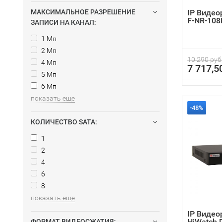
МАКСИМАЛЬНОЕ РАЗРЕШЕНИЕ
IP Видео
F-NR-108
ЗАПИСИ НА КАНАЛ:
1 Мп
2 Мп
10 290 руб
4 Мп
7 717,5
5 Мп
6 Мп
показать еще
-48%
КОЛИЧЕСТВО SATA:
1
2
4
6
8
показать еще
IP Видео
HiWatch 
ФОРМАТ ВИДЕОСЖАТИЯ: