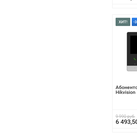
ХИТ!
-
Абонент
Hikvisio
9 990 руб.
6 493,5