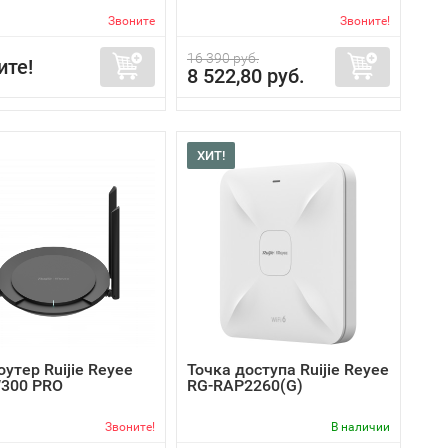
Звоните
Звоните!
16 390 руб.
ите!
8 522,80 руб.
ХИТ!
роутер Ruijie Reyee
Точка доступа Ruijie Reyee
300 PRO
RG-RAP2260(G)
Звоните!
В наличии