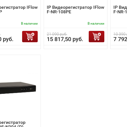
регистратор IFlow
IP Видеорегистратор IFlow
IP Ви
P
F-NR-108PE
F-NR-
В наличии
В наличии
.
21 090 руб.
10 390 
0 руб.
15 817,50 руб.
7 792
регистратор
DS-N304 (D)