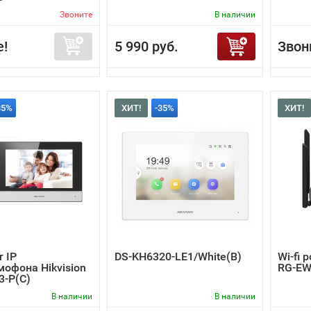
Звоните
В наличии
е!
5 990 руб.
Звон
35%
ХИТ!
-35%
ХИТ!
 IP
DS-KH6320-LE1/White(B)
Wi-fi 
офона Hikvision
RG-EW
3-P(C)
В наличии
В наличии