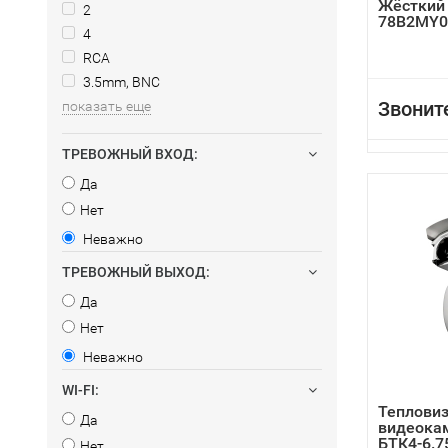
Жёсткий
2
78B2MY0
4
RCA
3.5mm, BNC
Звонит
показать еще
ТРЕВОЖНЫЙ ВХОД:
Да
Нет
Неважно
ТРЕВОЖНЫЙ ВЫХОД:
Да
Нет
Неважно
WI-FI:
Теплови
Да
видеока
БТК4-6.7
Нет