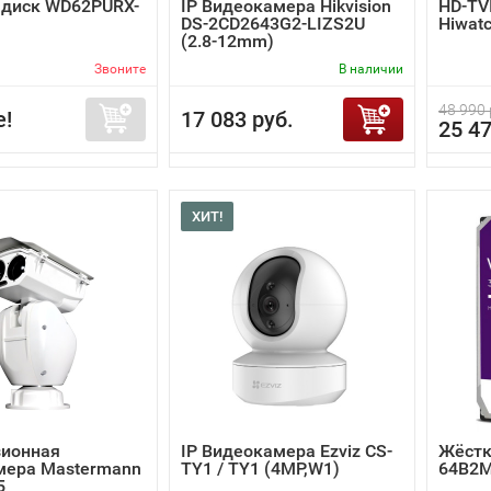
 диск WD62PURX-
IP Видеокамера Hikvision
HD-TV
DS-2CD2643G2-LIZS2U
Hiwat
(2.8-12mm)
Звоните
В наличии
48 990 
е!
17 083 руб.
25 47
ХИТ!
зионная
IP Видеокамера Ezviz CS-
Жёстк
мера Mastermann
TY1 / TY1 (4MP,W1)
64B2
5