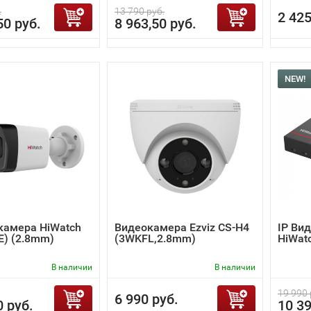
.
13 790 руб.
2 425
50 руб.
8 963,50 руб.
NEW!
камера HiWatch
Видеокамера Ezviz CS-H4
IP Ви
(E) (2.8mm)
(3WKFL,2.8mm)
HiWat
В наличии
В наличии
19 990 
6 990 руб.
0 руб.
10 39