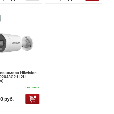
еокамера Hikvision
D2043G2-LI2U
m)
В наличии
0 руб.