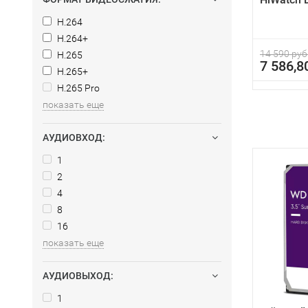
H.264
H.264+
14 590 руб
H.265
7 586,8
H.265+
H.265 Pro
показать еще
АУДИОВХОД:
1
2
4
8
16
показать еще
АУДИОВЫХОД:
1