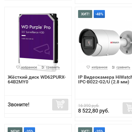
ХИТ!
-48%
избранное
сравнить
избранное
сравнить
Жёсткий диск WD62PURX-
IP Видеокамера HiWatc
64B2MY0
IPC-B022-G2/U (2.8 мм)
Звоните!
16 390 руб.
8 522,80 руб.
NEW!
-35%
ХИТ!
-35%