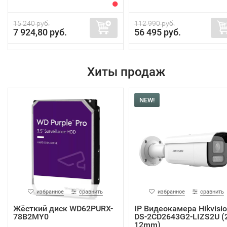
15 240 руб.
112 990 руб.
7 924,80 руб.
56 495 руб.
Хиты продаж
NEW!
избранное
сравнить
избранное
сравнить
Жёсткий диск WD62PURX-
IP Видеокамера Hikvisi
78B2MY0
DS-2CD2643G2-LIZS2U (2
12mm)