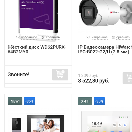
избранное
сравнить
избранное
сравнить
Жёсткий диск WD62PURX-
IP Видеокамера HiWatc
64B2MY0
IPC-B022-G2/U (2.8 мм)
Звоните!
16 390 руб.
8 522,80 руб.
NEW!
-35%
ХИТ!
-35%