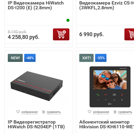
IP Видеокамера HiWatch
Видеокамера Ezviz CS-
DS-I200 (E) (2.8mm)
(3WKFL,2.8mm)
8 190 руб.
6 990 руб.
4 258,80 руб.
NEW!
-48%
ХИТ!
-35%
избранное
сравнить
избранное
сравнить
IP Видеорегистратор
Абонентский монитор
HiWatch DS-N204EP (1TB)
Hikvision DS-KH6110-WE