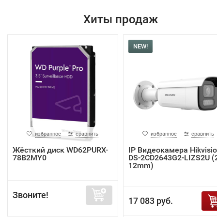
Хиты продаж
NEW!
избранное
сравнить
избранное
сравнить
Жёсткий диск WD62PURX-
IP Видеокамера Hikvisi
78B2MY0
DS-2CD2643G2-LIZS2U (2
12mm)
Звоните!
17 083 руб.