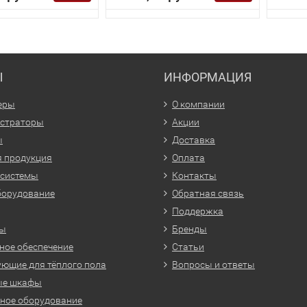
Ы
ИНФОРМАЦИЯ
еры
О компании
истраторы
Акции
ы
Доставка
 продукция
Оплата
 системы
Контакты
борудование
Обратная связь
Поддержка
ры
Бренды
ое обеспечение
Статьи
ющие для тёплого пола
Вопросы и ответы
ые шкафы
ное оборудование