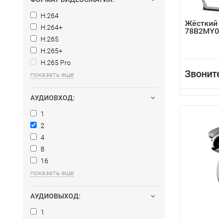
H.264
Жёсткий
H.264+
78B2MY0
H.265
H.265+
H.265 Pro
Звонит
показать еще
АУДИОВХОД:
1
2
4
8
16
показать еще
АУДИОВЫХОД:
1