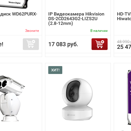
 диск WD62PURX-
IP Видеокамера Hikvision
HD-TV
DS-2CD2643G2-LIZS2U
Hiwat
(2.8-12mm)
Звоните
В наличии
48 990 
е!
17 083 руб.
25 47
ХИТ!