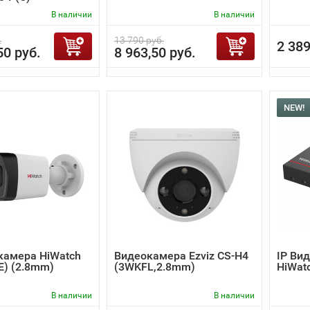
В наличии
В наличии
.
13 790 руб.
2 389
50 руб.
8 963,50 руб.
NEW!
камера HiWatch
Видеокамера Ezviz CS-H4
IP Ви
(E) (2.8mm)
(3WKFL,2.8mm)
HiWat
В наличии
В наличии