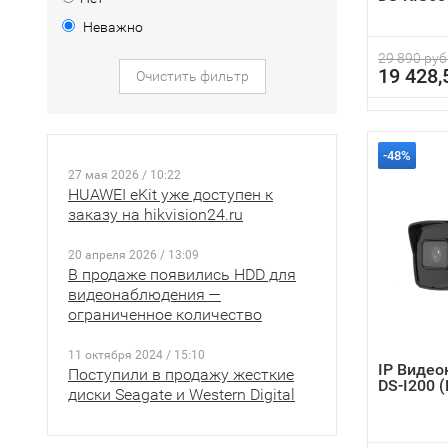
Неважно
29 890 руб
19 428,
Очистить фильтр
-48%
27 мая 2026 / 10:22
HUAWEI eKit уже доступен к
заказу на hikvision24.ru
20 апреля 2026 / 13:09
В продаже появились HDD для
видеонаблюдения —
ограниченное количество
11 октября 2024 / 15:10
IP Видео
Поступили в продажу жесткие
DS-I200 
диски Seagate и Western Digital