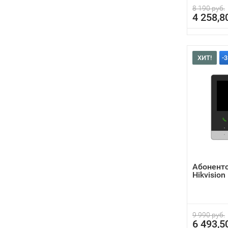
8 190 руб.
4 258,8
ХИТ!
-
Абонент
Hikvisio
9 990 руб.
6 493,5