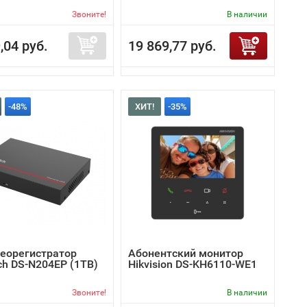
Звоните!
В наличии
,04 руб.
19 869,77 руб.
-48%
ХИТ!
-35%
деорегистратор
Абонентский монитор
ch DS-N204EP (1TB)
Hikvision DS-KH6110-WE1
Звоните!
В наличии