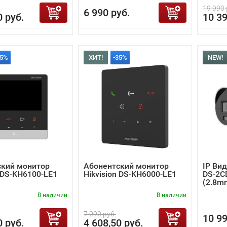
19 990 
6 990 руб.
0 руб.
10 39
35%
ХИТ!
-35%
NEW!
ский монитор
Абонентский монитор
IP Вид
n DS-KH6100-LE1
Hikvision DS-KH6000-LE1
DS-2C
(2.8m
В наличии
В наличии
7 090 руб.
10 99
0 руб.
4 608,50 руб.