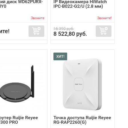
ий диск WD62PURX-
IP Видеокамера HiWatch
MY0
IPC-B022-G2/U (2.8 мм)
Звоните
Звоните!
16 390 руб.
ите!
8 522,80 руб.
ХИТ!
роутер Ruijie Reyee
Точка доступа Ruijie Reyee
300 PRO
RG-RAP2260(G)