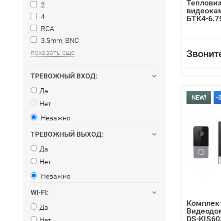
Теплови
2
видеока
4
БТК4-6.7
RCA
3.5mm, BNC
Звонит
показать еще
ТРЕВОЖНЫЙ ВХОД:
Да
NEW!
-
Нет
Неважно
ТРЕВОЖНЫЙ ВЫХОД:
Да
Нет
Неважно
WI-FI:
Комплект
Да
Видеодом
DS-KIS60
Нет