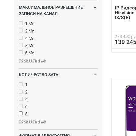
МАКСИМАЛЬНОЕ РАЗРЕШЕНИЕ
IP Видео
Hikvision
ЗАПИСИ НА КАНАЛ:
I8/S(E)
1 Мп
2 Мп
278 490 ру
4 Мп
139 245
5 Мп
6 Мп
показать еще
КОЛИЧЕСТВО SATA:
1
2
4
6
8
показать еще
ФОРМАТ ВИДЕОСЖАТИЯ: