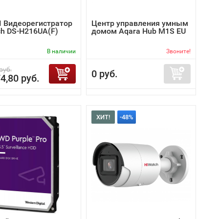
I Видеорегистратор
Центр управления умным
ch DS-H216UA(F)
домом Aqara Hub M1S EU
В наличии
Звоните!
руб.
0 руб.
4,80 руб.
ХИТ!
-48%