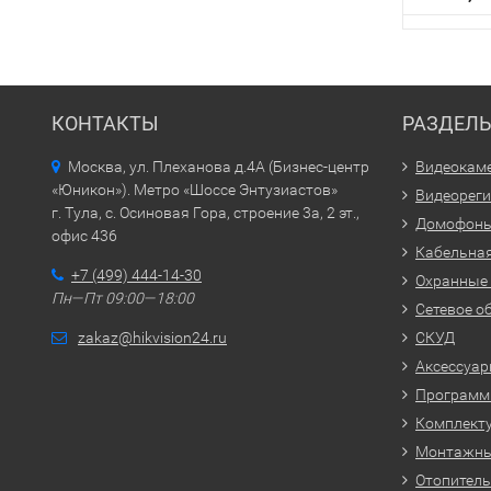
КОНТАКТЫ
РАЗДЕЛ
Москва, ул. Плеханова д.4А (Бизнес-центр
Видеокам
«Юникон»). Метро «Шоссе Энтузиастов»
Видеорег
г. Тула, с. Осиновая Гора, строение 3а, 2 эт.,
Домофон
офис 436
Кабельная
+7 (499) 444-14-30
Охранные
Пн—Пт 09:00—18:00
Сетевое о
zakaz@hikvision24.ru
СКУД
Аксессуа
Программн
Комплекту
Монтажн
Отопитель