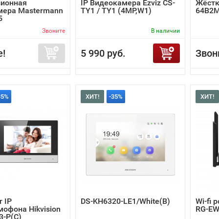
зионная
IP Видеокамера Ezviz CS-
Жёстк
мера Mastermann
TY1 / TY1 (4MP,W1)
64B2
5
Звоните
В наличии
е!
5 990 руб.
Звон
35%
ХИТ!
-35%
ХИТ!
 IP
DS-KH6320-LE1/White(B)
Wi-fi 
офона Hikvision
RG-EW
3-P(C)