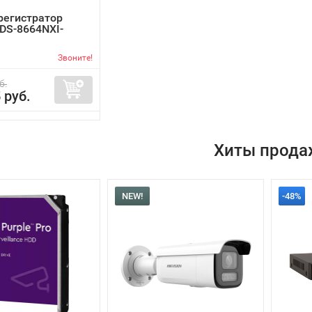
регистратор
 DS-8664NXI-
Звоните!
б.
 руб.
Хиты прода
NEW!
-48%