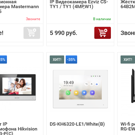
зионная
IP Видеокамера Ezviz CS-
Жёстк
мера Mastermann
TY1 / TY1 (4MP,W1)
64B2
5
Звоните
В наличии
е!
5 990 руб.
Звон
35%
ХИТ!
-35%
ХИТ!
 IP
DS-KH6320-LE1/White(B)
Wi-fi 
офона Hikvision
RG-EW
3-P(C)