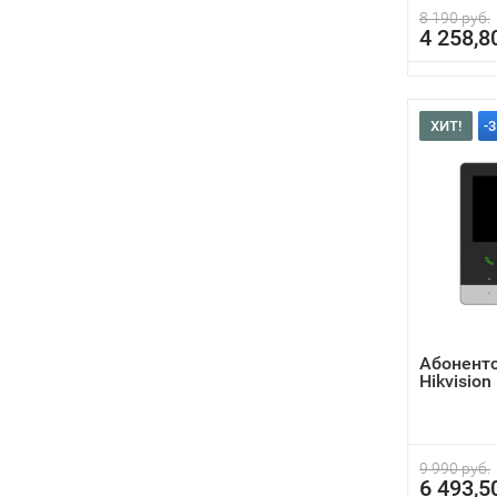
8 190 руб.
4 258,8
ХИТ!
-
Абонент
Hikvisio
9 990 руб.
6 493,5