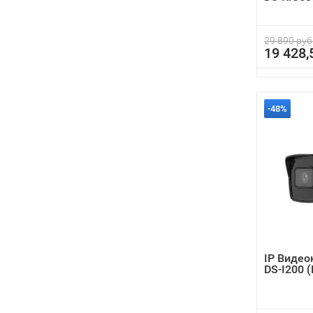
29 890 руб
19 428,
-48%
IP Видео
DS-I200 