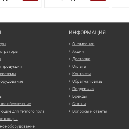
Ы
ИНФОРМАЦИЯ
еры
О компании
истраторы
Акции
ы
Доставка
 продукция
Оплата
 системы
Контакты
борудование
Обратная связь
Поддержка
ры
Бренды
ое обеспечение
Статьи
ющие для тёплого пола
Вопросы и ответы
ые шкафы
ное оборудование