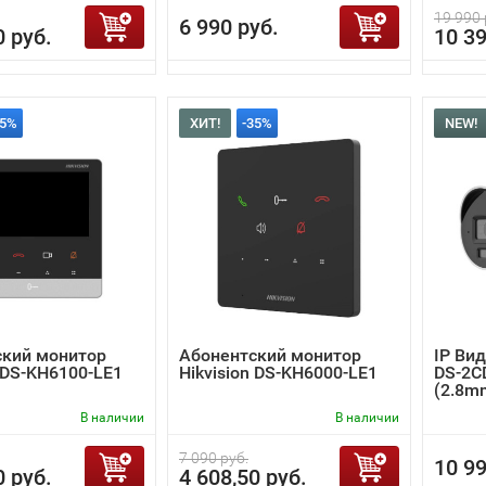
19 990 
6 990 руб.
0 руб.
10 39
35%
ХИТ!
-35%
NEW!
ский монитор
Абонентский монитор
IP Вид
n DS-KH6100-LE1
Hikvision DS-KH6000-LE1
DS-2C
(2.8m
В наличии
В наличии
7 090 руб.
10 99
0 руб.
4 608,50 руб.