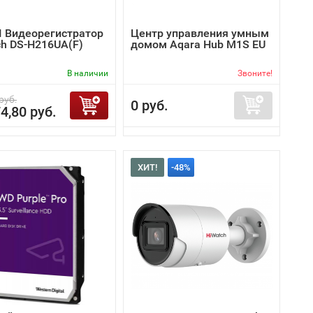
I Видеорегистратор
Центр управления умным
ch DS-H216UA(F)
домом Aqara Hub M1S EU
В наличии
Звоните!
руб.
0 руб.
4,80 руб.
ХИТ!
-48%