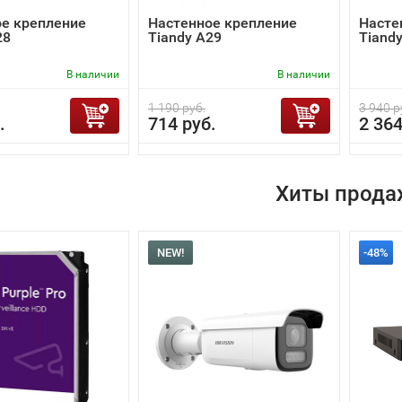
е крепление
Настенное крепление
Насте
28
Tiandy A29
Tiand
В наличии
В наличии
1 190 руб.
3 940 р
.
714 руб.
2 364
Хиты прода
NEW!
-48%