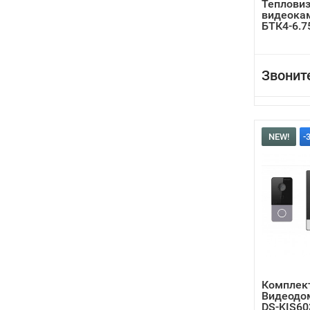
Теплови
видеока
БТК4-6.7
Звонит
NEW!
-
Комплект
Видеодом
DS-KIS60