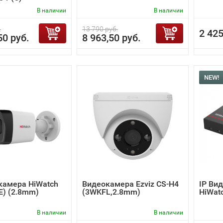
В наличии
В наличии
.
13 790 руб.
2 425
50 руб.
8 963,50 руб.
NEW!
камера HiWatch
Видеокамера Ezviz CS-H4
IP Ви
(E) (2.8mm)
(3WKFL,2.8mm)
HiWat
В наличии
В наличии