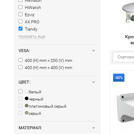
Hikvision
HiWatch
Ezviz
AX PRO
Tiandy
показать еще
Кро
в
VESA:
Сортиро
400 (H) mm × 200 (V) mm
400 (H) mm × 400 (V) mm
-40%
ЦВЕТ:
белый
черный
платиновый серый
серый
МАТЕРИАЛ: