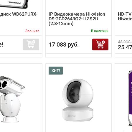
 диск WD62PURX-
IP Видеокамера Hikvision
HD-TV
DS-2CD2643G2-LIZS2U
Hiwat
(2.8-12mm)
Звоните
В наличии
48 990 
е!
17 083 руб.
25 47
ХИТ!