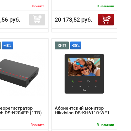
Звоните!
В наличии
,56 руб.
20 173,52 руб.
-48%
ХИТ!
-35%
деорегистратор
Абонентский монитор
ch DS-N204EP (1TB)
Hikvision DS-KH6110-WE1
Звоните!
В наличии