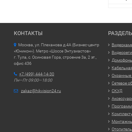
КОНТАКТЫ
РАЗДЕЛ
Москва, ул. Плеханова д.4А (Бизнес-центр
Видеокам
«Юникон»). Метро «Шоссе Энтузиастов»
Видеорег
г. Тула, с. Осиновая Гора, строение 3а, 2 эт.,
Домофон
офис 436
Кабельная
+7 (499) 444-14-30
Охранные
Пн—Пт 09:00—18:00
Сетевое о
zakaz@hikvision24.ru
СКУД
Аксессуа
Программн
Комплекту
Монтажн
Отопитель