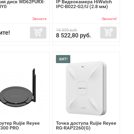
ий диск WD62PURX-
IP Видеокамера HiWatch
MY0
IPC-B022-G2/U (2.8 мм)
Звоните
Звоните!
16 390 руб.
ите!
8 522,80 руб.
ХИТ!
роутер Ruijie Reyee
Точка доступа Ruijie Reyee
300 PRO
RG-RAP2260(G)