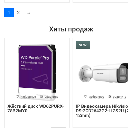
1
2
→
Хиты продаж
NEW!
избранное
сравнить
избранное
сравнить
Жёсткий диск WD62PURX-
IP Видеокамера Hikvisi
78B2MY0
DS-2CD2643G2-LIZS2U (2
12mm)