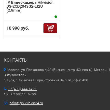
IP Видеокамера Hikvision
DS-2CD2043G2-LI2U
(2.8mm)
10 990 руб.
КОНТАКТЫ
Москва, ул. Плеханова д.4А (Бизнес-центр «Юникон»). Метро «
Энтузиастов»
г. Тула, с. Осиновая Гора, строение 3а, 2 эт., офис 436
+7 (499) 444-14-30
Пн—Пт 09:00—18:00
zakaz@hikvision24.ru