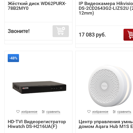
Жёсткий диск WD62PURX-
IP Видеокамера Hikvisi
78B2MY0
DS-2CD2643G2-LIZS2U (2
12mm)
Звоните!
17 083 руб.
-48%
избранное
сравнить
избранное
сравнить
HD-TVI Видеорегистратор
Центр управления умн
Hiwatch DS-H216UA(F)
домом Aqara Hub M1S 