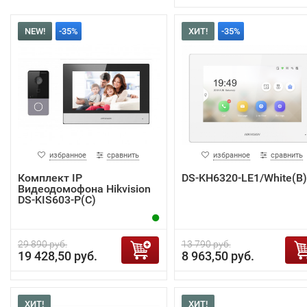
NEW!
-35%
ХИТ!
-35%
избранное
сравнить
избранное
сравнить
Комплект IP
DS-KH6320-LE1/White(B)
Видеодомофона Hikvision
DS-KIS603-P(C)
29 890 руб.
13 790 руб.
19 428,50 руб.
8 963,50 руб.
ХИТ!
ХИТ!