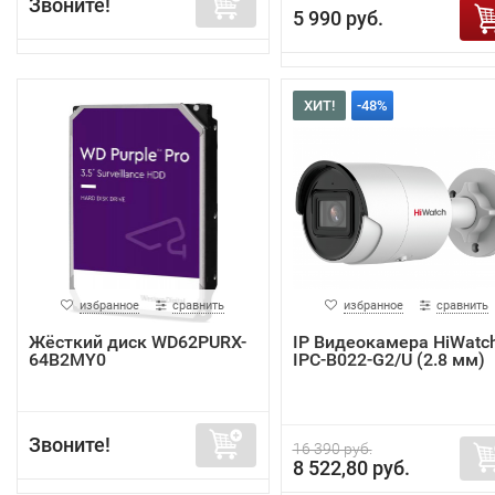
Звоните!
5 990 руб.
ХИТ!
-48%
избранное
сравнить
избранное
сравнить
Жёсткий диск WD62PURX-
IP Видеокамера HiWatc
64B2MY0
IPC-B022-G2/U (2.8 мм)
Звоните!
16 390 руб.
8 522,80 руб.