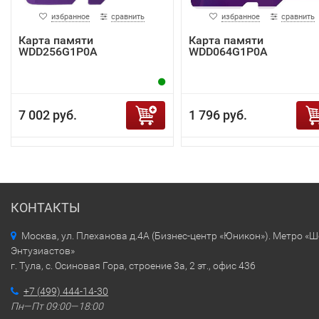
избранное
сравнить
избранное
сравнить
Карта памяти
Карта памяти
WDD256G1P0A
WDD064G1P0A
7 002 руб.
1 796 руб.
КОНТАКТЫ
Москва, ул. Плеханова д.4А (Бизнес-центр «Юникон»). Метро «
Энтузиастов»
г. Тула, с. Осиновая Гора, строение 3а, 2 эт., офис 436
+7 (499) 444-14-30
Пн—Пт 09:00—18:00