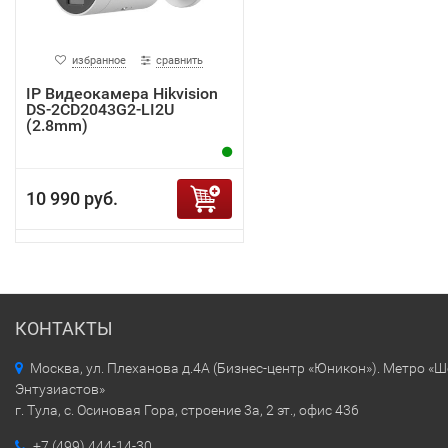
избранное
сравнить
IP Видеокамера Hikvision
DS-2CD2043G2-LI2U
(2.8mm)
10 990 руб.
КОНТАКТЫ
Москва, ул. Плеханова д.4А (Бизнес-центр «Юникон»). Метро «
Энтузиастов»
г. Тула, с. Осиновая Гора, строение 3а, 2 эт., офис 436
+7 (499) 444-14-30