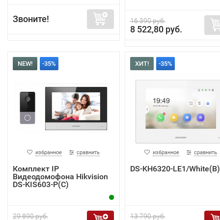
Звоните!
16 390 руб.
8 522,80 руб.
NEW!
-35%
ХИТ!
-35%
избранное
сравнить
избранное
сравнить
Комплект IP
DS-KH6320-LE1/White(B)
Видеодомофона Hikvision
DS-KIS603-P(C)
29 890 руб.
13 790 руб.