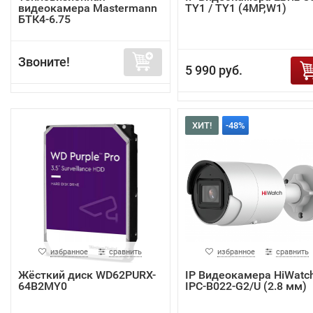
видеокамера Mastermann
TY1 / TY1 (4MP,W1)
БТК4-6.75
Звоните!
5 990 руб.
ХИТ!
-48%
избранное
сравнить
избранное
сравнить
Жёсткий диск WD62PURX-
IP Видеокамера HiWatc
64B2MY0
IPC-B022-G2/U (2.8 мм)