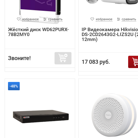
избранное
сравнить
избранное
сравнить
Жёсткий диск WD62PURX-
IP Видеокамера Hikvisi
78B2MY0
DS-2CD2643G2-LIZS2U (2
12mm)
Звоните!
17 083 руб.
-48%