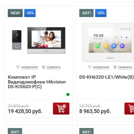
NEW!
-35%
ХИТ!
-35%
избранное
сравнить
избранное
сравнить
Комплект IP
DS-KH6320-LE1/White(B)
Видеодомофона Hikvision
DS-KIS603-P(C)
29 890 руб.
13 790 руб.
19 428,50 руб.
8 963,50 руб.
ХИТ!
ХИТ!