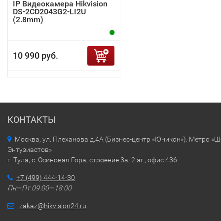
IP Видеокамера Hikvision
DS-2CD2043G2-LI2U
(2.8mm)
10 990 руб.
КОНТАКТЫ
Москва, ул. Плеханова д.4А (Бизнес-центр «Юникон»). Метро «
Энтузиастов»
г. Тула, с. Осиновая Гора, строение 3а, 2 эт., офис 436
+7 (499) 444-14-30
Пн—Пт 09:00—18:00
zakaz@hikvision24.ru