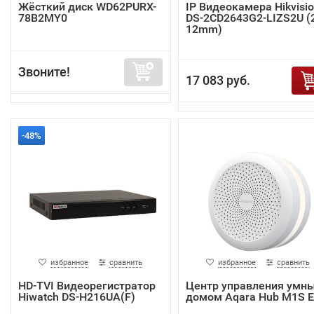
Жёсткий диск WD62PURX-
IP Видеокамера Hikvisi
78B2MY0
DS-2CD2643G2-LIZS2U (2
12mm)
Звоните!
17 083 руб.
-48%
избранное
сравнить
избранное
сравнить
HD-TVI Видеорегистратор
Центр управления умн
Hiwatch DS-H216UA(F)
домом Aqara Hub M1S 