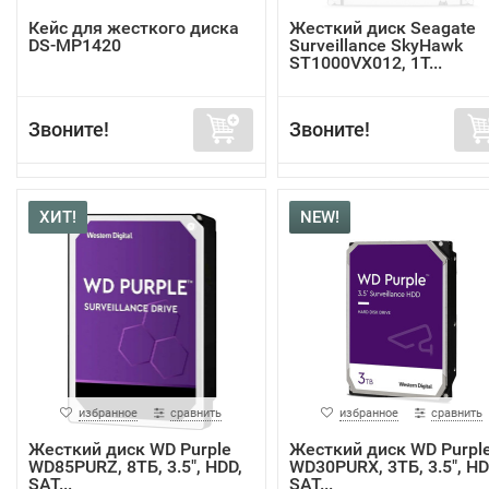
Кейс для жесткого диска
Жесткий диск Seagate
DS-MP1420
Surveillance SkyHawk
ST1000VX012, 1Т...
Звоните!
Звоните!
ХИТ!
NEW!
избранное
сравнить
избранное
сравнить
Жесткий диск WD Purple
Жесткий диск WD Purpl
WD85PURZ, 8ТБ, 3.5", HDD,
WD30PURX, 3ТБ, 3.5", HD
SAT...
SAT...