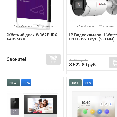
избранное
сравнить
избранное
сравнить
Жёсткий диск WD62PURX-
IP Видеокамера HiWatc
64B2MY0
IPC-B022-G2/U (2.8 мм)
Звоните!
16 390 руб.
8 522,80 руб.
NEW!
-35%
ХИТ!
-35%