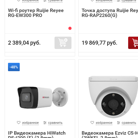
избранное
сравнить
избранное
сравнить
Wi-fi роутер Ruijie Reyee
Точка доступа Ruijie Re
RG-EW300 PRO
RG-RAP2260(G)
2 389,04 руб.
19 869,77 руб.
-48%
избранное
сравнить
избранное
сравнить
IP Видеокамера HiWatch
Видеокамера Ezviz CS-
DS-I200 (E) (2.8mm)
(3WKFL,2.8mm)