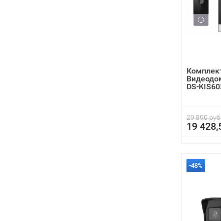
Комплект
Видеодом
DS-KIS60
29 890 руб
19 428,
-48%