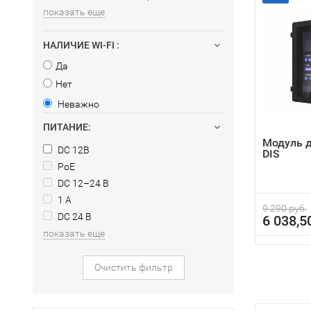
показать еще
НАЛИЧИЕ WI-FI :
Да
Нет
Неважно
ПИТАНИЕ:
Модуль д
DC 12В
DIS
PoE
DC 12–24 В
1 А
9 290 руб.
DC 24 В
6 038,5
показать еще
Очистить фильтр