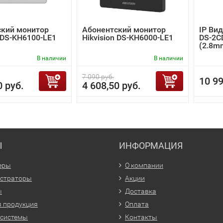
ский монитор
Абонентский монитор
IP Вид
n DS-KH6100-LE1
Hikvision DS-KH6000-LE1
DS-2C
(2.8m
В наличии
В наличии
7 090 руб.
10 99
0 руб.
4 608,50 руб.
Ы
ИНФОРМАЦИЯ
еры
О компании
истраторы
Акции
ы
Доставка
 продукция
Оплата
 системы
Контакты