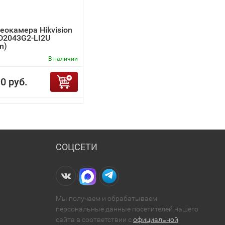
еокамера Hikvision
D2043G2-LI2U
m)
В наличии
0 руб.
СОЦСЕТИ
Мы получаем и обрабатываем
персональные данные посетителей нашего
сайта в соответствии с
официальной