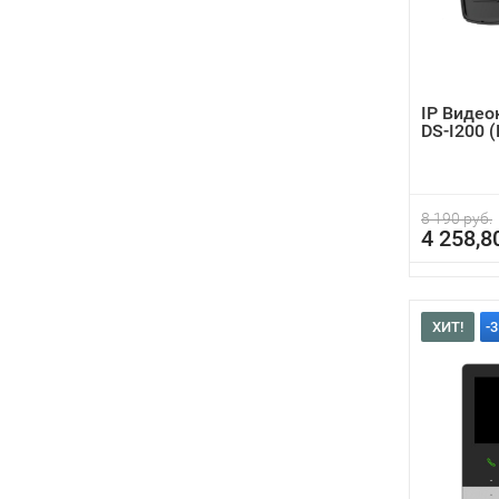
IP Видео
DS-I200 
8 190 руб.
4 258,8
ХИТ!
-