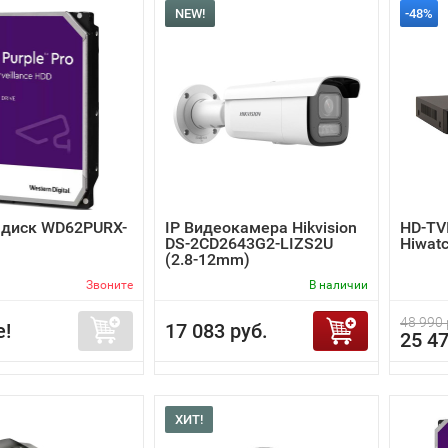
NEW!
-48%
 диск WD62PURX-
IP Видеокамера Hikvision
HD-TV
DS-2CD2643G2-LIZS2U
Hiwat
(2.8-12mm)
Звоните
В наличии
48 990 
е!
17 083 руб.
25 47
ХИТ!