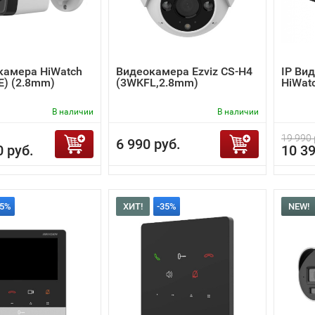
камера HiWatch
Видеокамера Ezviz CS-H4
IP Ви
(E) (2.8mm)
(3WKFL,2.8mm)
HiWat
В наличии
В наличии
19 990 
6 990 руб.
0 руб.
10 39
35%
ХИТ!
-35%
NEW!