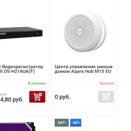
I Видеорегистратор
Центр управления умным
ch DS-H216UA(F)
домом Aqara Hub M1S EU
В наличии
Звоните!
руб.
0 руб.
4,80 руб.
ХИТ!
-48%