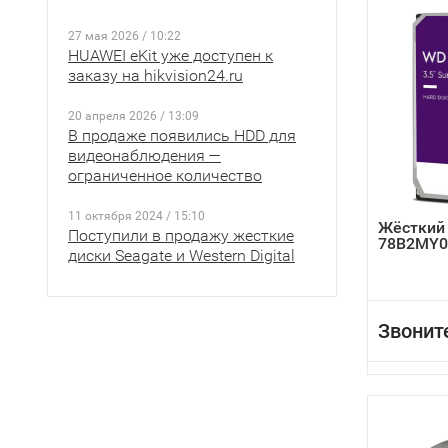
27 мая 2026 / 10:22
HUAWEI eKit уже доступен к
заказу на hikvision24.ru
20 апреля 2026 / 13:09
В продаже появились HDD для
видеонаблюдения —
ограниченное количество
11 октября 2024 / 15:10
Жёсткий
Поступили в продажу жесткие
78B2MY0
диски Seagate и Western Digital
Звонит