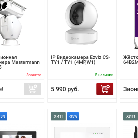
зионная
IP Видеокамера Ezviz CS-
Жёстк
мера Mastermann
TY1 / TY1 (4MP,W1)
64B2
5
Звоните
В наличии
е!
5 990 руб.
Звон
35%
ХИТ!
-35%
ХИТ!