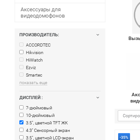
Аксессуары для
видеодомофонов
ПРОИЗВОДИТЕЛЬ:
Выз
ACCORDTEC
Hikvision
HiWatch
Ezviz
Smartec
показать еще
Акс
ДИСПЛЕЙ :
вид
7-дюймовый
10-дюймовый
Сортиро
3.5″, цветной TFT ЖК
4.3" Сенсорный экран
-35%
3.5″, цветной LCD-экран