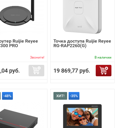
роутер Ruijie Reyee
Точка доступа Ruijie Reyee
300 PRO
RG-RAP2260(G)
Звоните!
В наличии
,04 руб.
19 869,77 руб.
-48%
ХИТ!
-35%