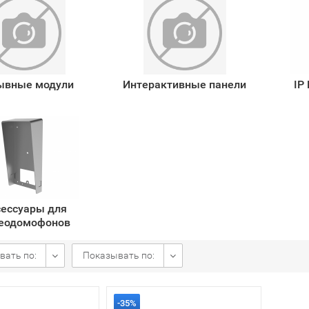
ывные модули
Интерактивные панели
IP
ессуары для
еодомофонов
вать по:
Показывать по:
-35%