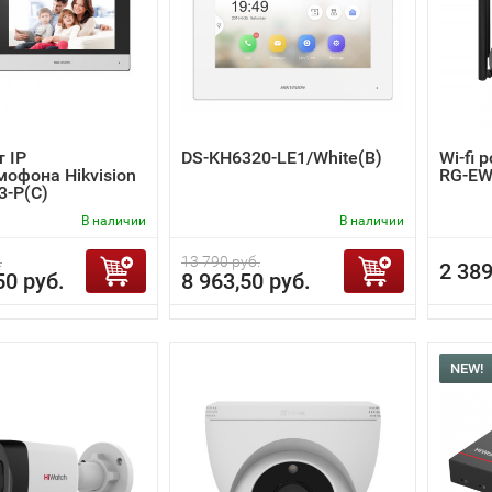
 IP
DS-KH6320-LE1/White(B)
Wi-fi 
офона Hikvision
RG-EW
3-P(C)
В наличии
В наличии
.
13 790 руб.
2 389
50 руб.
8 963,50 руб.
NEW!