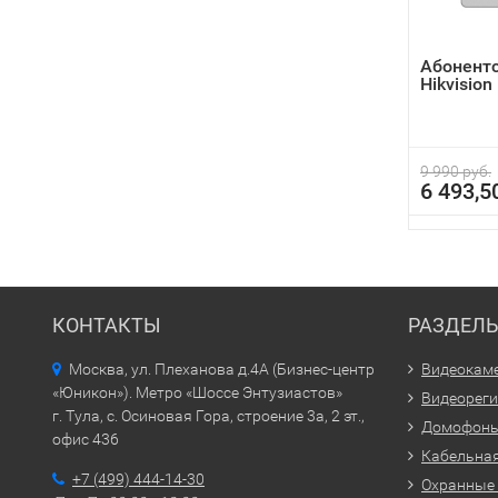
Абонент
Hikvisio
9 990 руб.
6 493,5
КОНТАКТЫ
РАЗДЕЛ
Москва, ул. Плеханова д.4А (Бизнес-центр
Видеокам
«Юникон»). Метро «Шоссе Энтузиастов»
Видеорег
г. Тула, с. Осиновая Гора, строение 3а, 2 эт.,
Домофон
офис 436
Кабельная
+7 (499) 444-14-30
Охранные