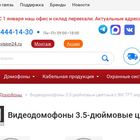
 связь
Поддержка
Бренды
Новости
 1 января наш офис и склад переехали. Актуальные адреса
 444-14-30
Пн—Пт 09:00—18:00
vision24.ru
Монтаж
Акции
Домофоны
Кабельная продукция
Охранные сис
Домофоны
Видеодомофоны 3.5-дюймовые цветные с ЖК TFT эк
Видеодомофоны 3.5-дюймовые ц