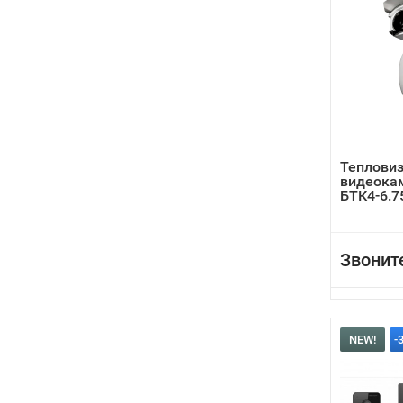
Теплови
видеока
БТК4-6.7
Звонит
NEW!
-