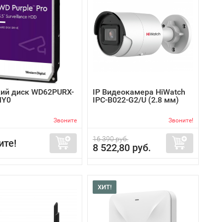
ий диск WD62PURX-
IP Видеокамера HiWatch
MY0
IPC-B022-G2/U (2.8 мм)
Звоните
Звоните!
16 390 руб.
ите!
8 522,80 руб.
ХИТ!