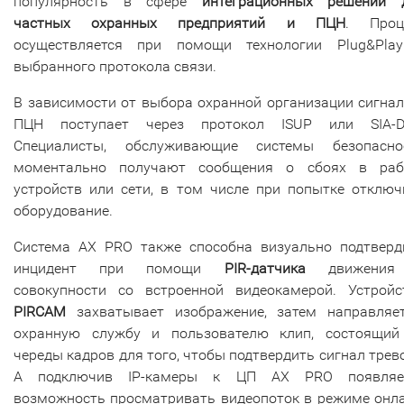
популярность в сфере
интеграционных решений 
частных охранных предприятий и ПЦН
. Проц
осуществляется при помощи технологии Plug&Pla
выбранного протокола связи.
В зависимости от выбора охранной организации сигнал
ПЦН поступает через протокол ISUP или SIA-D
Специалисты, обслуживающие системы безопасно
моментально получают сообщения о сбоях в раб
устройств или сети, в том числе при попытке отключ
оборудование.
Система AX PRO также способна визуально подтверд
инцидент при помощи
PIR-датчика
движения
совокупности со встроенной видеокамерой. Устройс
PIRCAM
захватывает изображение, затем направляе
охранную службу и пользователю клип, состоящий
череды кадров для того, чтобы подтвердить сигнал трево
А подключив IP-камеры к ЦП AX PRO появляе
возможность просматривать видеопоток в режиме онла