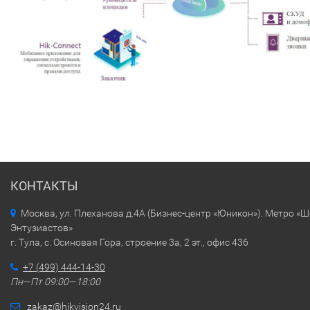
КОНТАКТЫ
Москва, ул. Плеханова д.4А (Бизнес-центр «Юникон»). Метро «
Энтузиастов»
г. Тула, с. Осиновая Гора, строение 3а, 2 эт., офис 436
+7 (499) 444-14-30
Пн—Пт 09:00—18:00
zakaz@hikvision24.ru