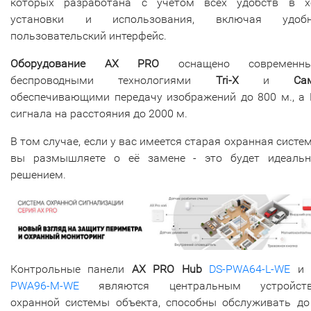
которых разработана с учетом всех удобств в х
установки и использования, включая удоб
пользовательский интерфейс.
Оборудование AX PRO
оснащено современн
беспроводными технологиями
Tri-X
и
Са
обеспечивающими передачу изображений до 800 м., а 
сигнала на расстояния до 2000 м.
В том случае, если у вас имеется старая охранная систе
вы размышляете о её замене - это будет идеаль
решением.
Контрольные панели
AX PRO Hub
DS-PWA64-L-WE
PWA96-M-WE
являются центральным устройст
охранной системы объекта, способны обслуживать д