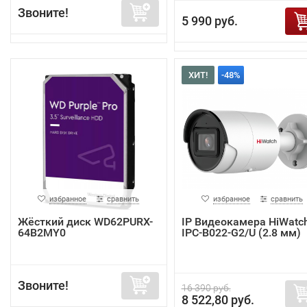
Звоните!
5 990 руб.
ХИТ!
-48%
избранное
сравнить
избранное
сравнить
Жёсткий диск WD62PURX-
IP Видеокамера HiWatc
64B2MY0
IPC-B022-G2/U (2.8 мм)
Звоните!
16 390 руб.
8 522,80 руб.