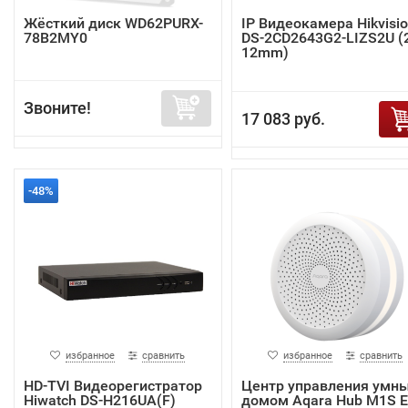
Жёсткий диск WD62PURX-
IP Видеокамера Hikvisi
78B2MY0
DS-2CD2643G2-LIZS2U (2
12mm)
Звоните!
17 083 руб.
-48%
избранное
сравнить
избранное
сравнить
HD-TVI Видеорегистратор
Центр управления умн
Hiwatch DS-H216UA(F)
домом Aqara Hub M1S 