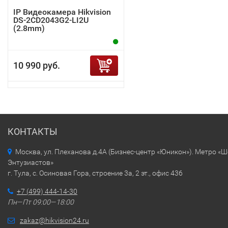
IP Видеокамера Hikvision
DS-2CD2043G2-LI2U
(2.8mm)
10 990 руб.
КОНТАКТЫ
Москва, ул. Плеханова д.4А (Бизнес-центр «Юникон»). Метро «
Энтузиастов»
г. Тула, с. Осиновая Гора, строение 3а, 2 эт., офис 436
+7 (499) 444-14-30
Пн—Пт 09:00—18:00
zakaz@hikvision24.ru