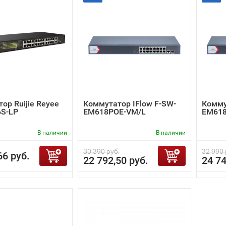
ор Ruijie Reyee
Коммутатор IFlow F-SW-
Комму
6S-LP
EM618POE-VM/L
EM61
В наличии
В наличии
30 390 руб.
32 990 
66 руб.
22 792,50 руб.
24 74