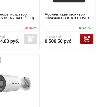
деорегистратор
Абонентский монитор
ch DS-N204EP (1TB)
Hikvision DS-KH6110-WE1
Звоните!
В наличии
руб.
13 090 руб.
4,80 руб.
8 508,50 руб.