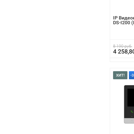
IP Видео
DS-I200 
8 190 руб.
4 258,8
ХИТ!
-