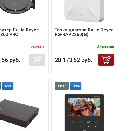
роутер Ruijie Reyee
Точка доступа Ruijie Reyee
300 PRO
RG-RAP2260(G)
Звоните!
В наличии
,56 руб.
20 173,52 руб.
-48%
ХИТ!
-35%