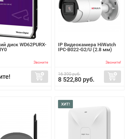
ий диск WD62PURX-
IP Видеокамера HiWatch
MY0
IPC-B022-G2/U (2.8 мм)
Звоните
Звоните!
16 390 руб.
ите!
8 522,80 руб.
ХИТ!