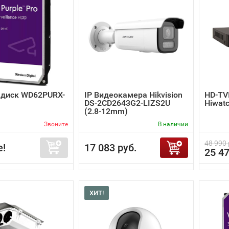
 диск WD62PURX-
IP Видеокамера Hikvision
HD-TV
DS-2CD2643G2-LIZS2U
Hiwat
(2.8-12mm)
Звоните
В наличии
48 990 
е!
17 083 руб.
25 47
ХИТ!