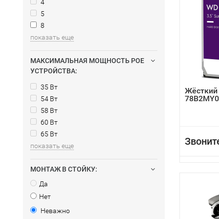
4
5
8
показать еще
МАКСИМАЛЬНАЯ МОЩНОСТЬ POE
УСТРОЙСТВА:
35 Вт
Жёсткий
78B2MY0
54 Вт
58 Вт
60 Вт
65 Вт
Звонит
показать еще
МОНТАЖ В СТОЙКУ:
Да
Нет
Неважно