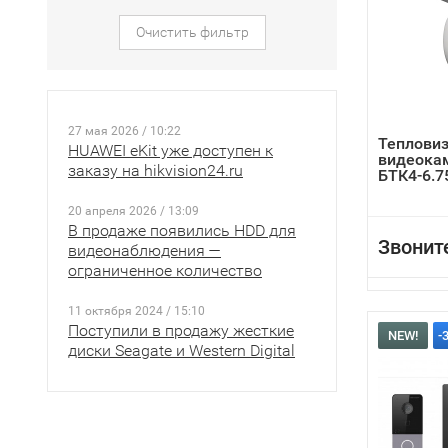
Очистить фильтр
27 мая 2026 / 10:22
Теплови
HUAWEI eKit уже доступен к
видеока
заказу на hikvision24.ru
БТК4-6.7
20 апреля 2026 / 13:09
В продаже появились HDD для
Звонит
видеонаблюдения —
ограниченное количество
11 октября 2024 / 15:10
Поступили в продажу жесткие
NEW!
-
диски Seagate и Western Digital