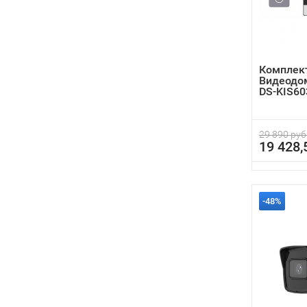
Комплект
Видеодом
DS-KIS60
29 890 руб
19 428,
-48%