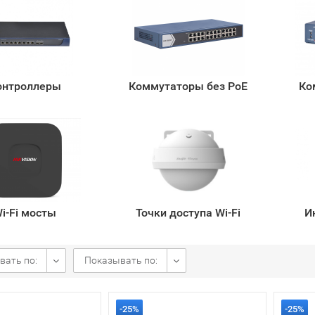
онтроллеры
Коммутаторы без PoE
Ко
i-Fi мосты
Точки доступа Wi-Fi
И
вать по:
Показывать по:
-25%
-25%