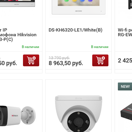
 IP
DS-KH6320-LE1/White(B)
Wi-fi 
офона Hikvision
RG-EW
3-P(C)
В наличии
В наличии
.
13 790 руб.
2 425
50 руб.
8 963,50 руб.
NEW!