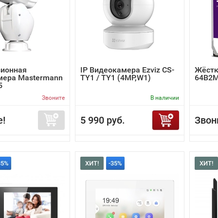
зионная
IP Видеокамера Ezviz CS-
Жёстк
мера Mastermann
TY1 / TY1 (4MP,W1)
64B2
5
Звоните
В наличии
е!
5 990 руб.
Звон
35%
ХИТ!
-35%
ХИТ!