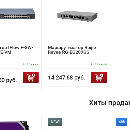
ор IFlow F-SW-
Маршрутизатор Ruijie
E-VM
Reyee RG-EG209GS
В наличии
В наличии
.
14 247,68 руб.
50 руб.
Хиты прода
NEW!
-48%