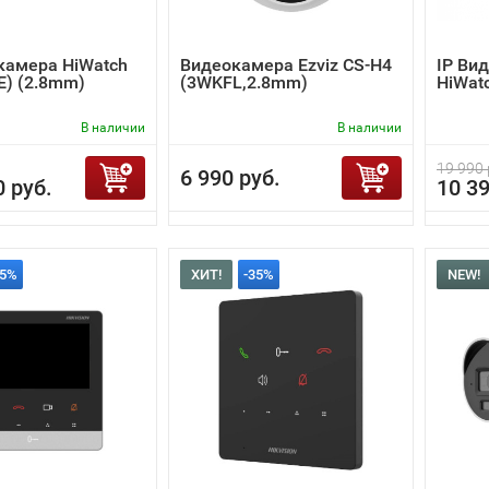
камера HiWatch
Видеокамера Ezviz CS-H4
IP Ви
(E) (2.8mm)
(3WKFL,2.8mm)
HiWat
В наличии
В наличии
19 990 
6 990 руб.
0 руб.
10 39
35%
ХИТ!
-35%
NEW!