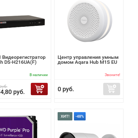
I Видеорегистратор
Центр управления умным
ch DS-H216UA(F)
домом Aqara Hub M1S EU
В наличии
Звоните!
руб.
0 руб.
4,80 руб.
ХИТ!
-48%